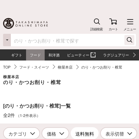
詳細検索
カート
メニュー
ギフト
フード
和洋酒
ビューティー
ラグジュアリー
TOP
フード・スイーツ
柳屋本店
のり・かつお削り・椎茸
柳屋本店
のり・かつお削り・椎茸
[のり・かつお削り・椎茸]一覧
全2件
（1-2件表示）
カテゴリ
価格
送料無料
表示切替