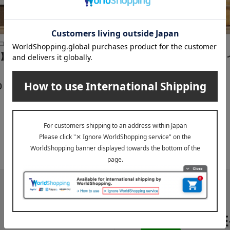
ココロ）
cocoro（ココロ）
】今治タオル・スイーツセ
【名入れ】今治タオル・ス
ット
0
2,160
円
税込
円
1
2件 (1/1ページ）
LI