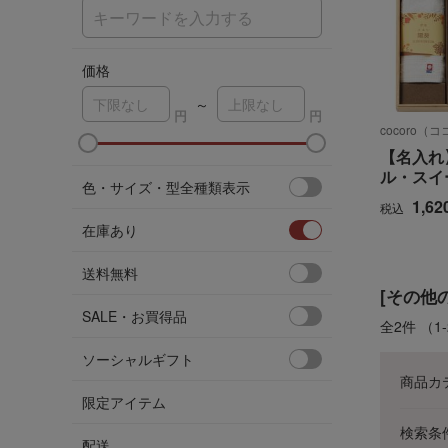
価格
～
cocoro（
【名入れ
ル・スイ
色・サイズ・型全種類表示
1,62
税込
在庫あり
送料無料
[その他
SALE・お買得品
全2件
（1
ソーシャルギフト
商品カ
限定アイテム
検索条
配送