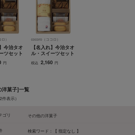
ココロ）
cocoro（ココロ）
】今治タオ
【名入れ】今治タオ
ーツセット
ル・スイーツセット
0
2,160
円
税込
円
の洋菓子]一覧
-2件表示）
テゴリ
その他の洋菓子
件
検索ワード：【 指定なし 】