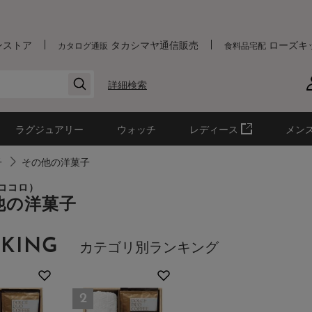
ンストア
タカシマヤ通信販売
ローズキ
カタログ通販
食料品宅配
詳細検索
ラグジュアリー
ウォッチ
レディース
メン
子
その他の洋菓子
（ココロ）
他の洋菓子
KING
カテゴリ別ランキング