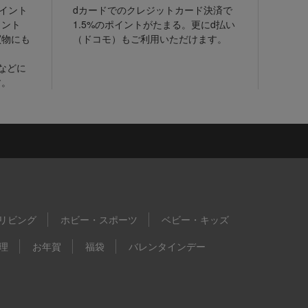
ポイント
dカードでのクレジットカード決済で
イント
1.5%のポイントがたまる。更にd払い
買物にも
（ドコモ）もご利用いただけます。
などに
す。
リビング
ホビー・スポーツ
ベビー・キッズ
理
お年賀
福袋
バレンタインデー