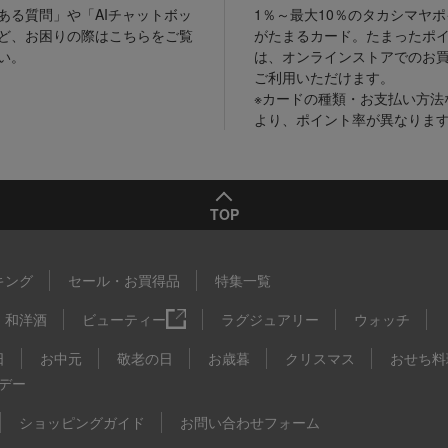
ある質問」や「AIチャットボッ
1％～最大10％のタカシマヤ
ど、お困りの際はこちらをご覧
がたまるカード。たまったポ
い。
は、オンラインストアでのお
ご利用いただけます。
※カードの種類・お支払い方法
より、ポイント率が異なりま
TOP
キング
セール・お買得品
特集一覧
和洋酒
ビューティー
ラグジュアリー
ウォッチ
日
お中元
敬老の日
お歳暮
クリスマス
おせち料
デー
ショッピングガイド
お問い合わせフォーム