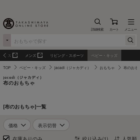
詳細検索
カート
メニュー
ィース
メンズ
リビング・スポーツ
ベビー・キッズ
TOP
ベビー・キッズ
jacadi（ジャカディ）
おもちゃ
布のおも
jacadi（ジャカディ）
布のおもちゃ
[布のおもちゃ]一覧
価格
表示切替
在庫ありのみ
絞り込み(1)
人気順