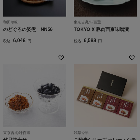
和田珍味
東京吉兆/味百選
のどぐろの姿煮 NN56
TOKYO X 豚肉西京味噌漬
6,048
6,588
税込
円
税込
円
東京吉兆/味百選
浅草今半
銘品詰合せ
ご馳走シリーズ カレー・シチ