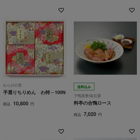
わらびの里
送料込み
手選りちりめん わ特－100N
下鴨茶寮/味百選
料亭の合鴨ロース
10,800
税込
円
7,020
税込
円