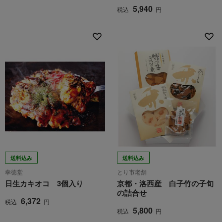
5,940
税込
円
送料込み
送料込み
幸徳堂
とり市老舗
日生カキオコ 3個入り
京都・洛西産 白子竹の子旬
の詰合せ
6,372
税込
円
5,800
税込
円