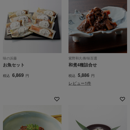
味の浜藤
紫野和久傳/味百選
お魚セット
和煮4種詰合せ
6,869
5,886
税込
円
税込
円
レビュー1件