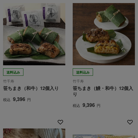
送料込み
送料込み
竹千寿
竹千寿
笹ちまき（和牛）12個入り
笹ちまき（鰻・和牛）12個入
り
9,396
税込
円
9,396
税込
円