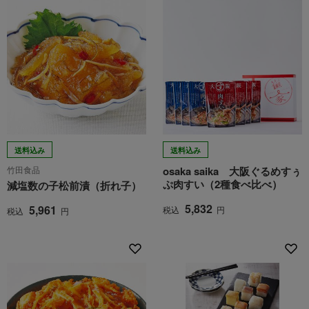
送料込み
送料込み
竹田食品
osaka saika 大阪ぐるめすぅ
ぷ肉すい（2種食べ比べ）
減塩数の子松前漬（折れ子）
5,832
5,961
税込
円
税込
円