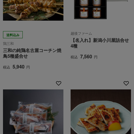
越後ファーム
送料込み
【名入れ】新潟小川屋詰合せ
鶏三和
4種
三和の純鶏名古屋コーチン焼
鳥5種盛合せ
7,560
税込
円
5,940
税込
円