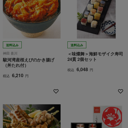
送料込み
送料込み
神田 喜川
＜味燦舞＞海鮮モザイク寿司
24貫 2個セット
駿河湾産桜えびのかき揚げ
（丼たれ付）
6,048
税込
円
6,210
税込
円