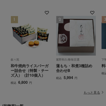
叙々苑
紫野和久傳/味百選
下
和牛焼肉ライスバーガ
蓮もち・和煮3種詰め
料
ー詰合せ（特製・チー
合わせB
税
ズ入）（計10個入）
5,994
税込
円
6,800
税込
円
もっと見る
[和惣菜]一覧