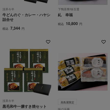
浅草今半
下鴨茶寮/味百選
牛どんのぐ・カレー・ハヤシ
糺 幸福
詰合せ
10,800
税込
円
7,344
税込
円
浅草今半
高島屋限定
黒毛和牛一膳すき焼セット
味の浜藤