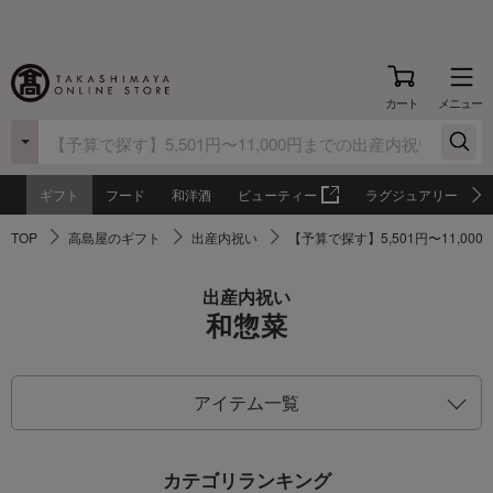
カート
メニュー
ギフト
フード
和洋酒
ビューティー
ラグジュアリー
TOP
高島屋のギフト
出産内祝い
【予算で探す】5,501円〜11,0
出産内祝い
和惣菜
アイテム一覧
カテゴリランキング