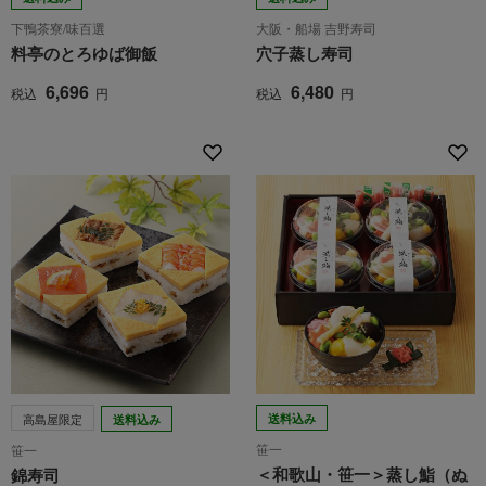
下鴨茶寮/味百選
大阪・船場 吉野寿司
料亭のとろゆば御飯
穴子蒸し寿司
6,696
6,480
税込
円
税込
円
高島屋限定
送料込み
送料込み
笹一
笹一
＜和歌山・笹一＞蒸し鮨（ぬ
錦寿司