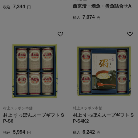
西京漬・焼魚・煮魚詰合せA
7,344
税込
円
7,074
税込
円
村上スッポン本舗
村上スッポン本舗
村上 すっぽんスープギフト S
村上 すっぽんスープギフト S
P-S6
P-S4K2
5,994
6,242
税込
円
税込
円