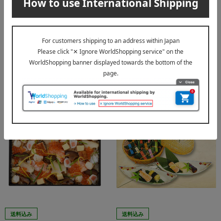
長崎 角煮家こじま
送料込み
長崎県産豚角煮まん9個入
四十萬谷本舗/味百選
炙り三種＜イ＞
5,961
税込
円
8,348
税込
円
送料込み
送料込み