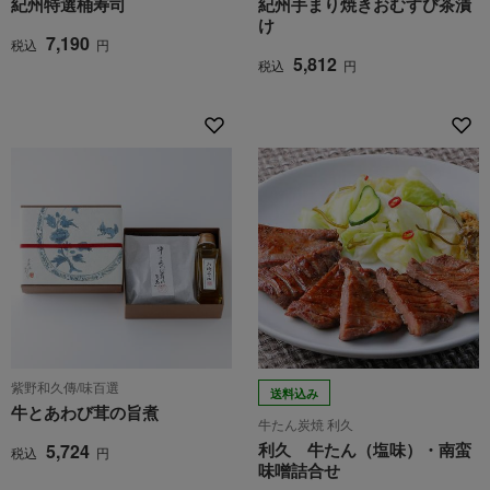
紀州特選桶寿司
紀州手まり焼きおむすび茶漬
け
7,190
税込
円
5,812
税込
円
紫野和久傳/味百選
送料込み
牛とあわび茸の旨煮
牛たん炭焼 利久
利久 牛たん（塩味）・南蛮
5,724
税込
円
味噌詰合せ