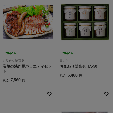
送料込み
送料込み
もりせん/味百選
田ごと
炭焼の焼き豚バラエティセッ
おまわり詰合せ TA-50
ト
6,480
税込
円
7,560
税込
円