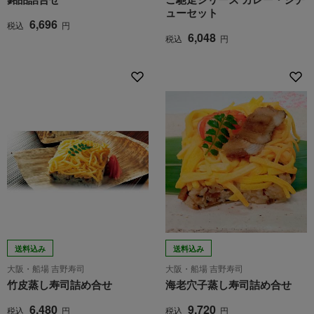
ューセット
6,696
税込
円
6,048
税込
円
送料込み
送料込み
大阪・船場 吉野寿司
大阪・船場 吉野寿司
竹皮蒸し寿司詰め合せ
海老穴子蒸し寿司詰め合せ
6,480
9,720
税込
円
税込
円