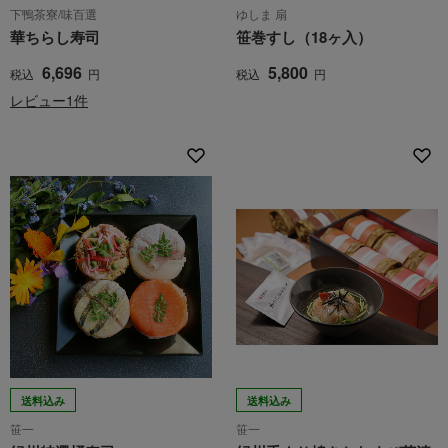
下鴨茶寮/味百選
ゆしま 扇
華ちらし寿司
笹巻すし（18ヶ入）
6,696
5,800
税込
円
税込
円
レビュー1件
送料込み
送料込み
笹一
笹一