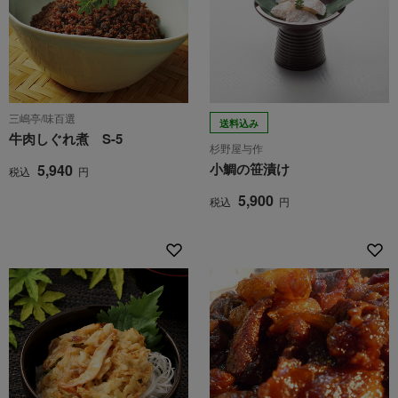
三嶋亭/味百選
送料込み
牛肉しぐれ煮 S-5
杉野屋与作
小鯛の笹漬け
5,940
税込
円
5,900
税込
円