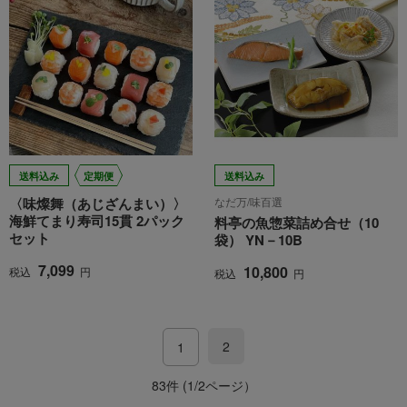
送料込み
定期便
送料込み
〈味燦舞（あじざんまい）〉
なだ万/味百選
海鮮てまり寿司15貫 2パック
料亭の魚惣菜詰め合せ（10
セット
袋） YN－10B
7,099
10,800
税込
円
税込
円
2
1
83件 (1/2ページ）