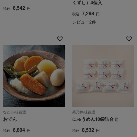
くずし）4個入
6,542
税込
円
7,298
税込
円
レビュー2件
なだ万/味百選
菊乃井/味百選
おでん
にゅうめん10袋詰合せ
6,804
8,532
税込
円
税込
円