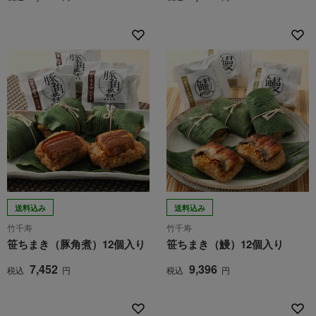
送料込み
送料込み
竹千寿
竹千寿
笹ちまき（豚角煮）12個入り
笹ちまき（鰻）12個入り
7,452
9,396
税込
円
税込
円