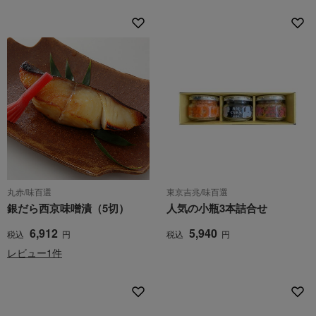
丸赤/味百選
東京吉兆/味百選
銀だら西京味噌漬（5切）
人気の小瓶3本詰合せ
6,912
5,940
税込
円
税込
円
レビュー1件