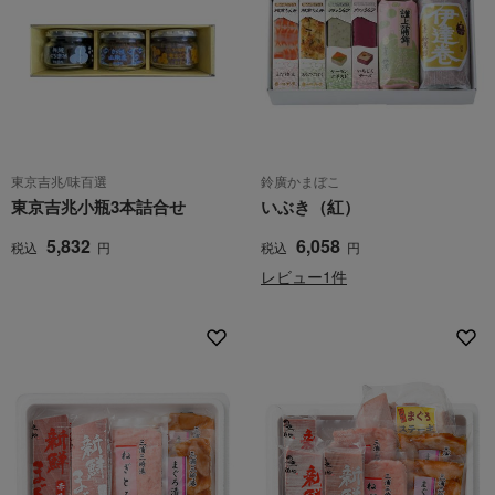
東京吉兆/味百選
鈴廣かまぼこ
東京吉兆小瓶3本詰合せ
いぶき（紅）
5,832
6,058
税込
円
税込
円
レビュー1件