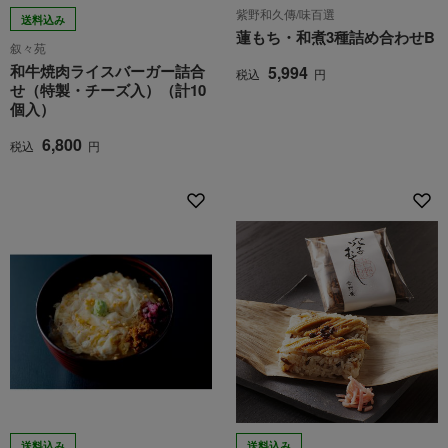
紫野和久傳/味百選
送料込み
蓮もち・和煮3種詰め合わせB
叙々苑
和牛焼肉ライスバーガー詰合
5,994
税込
円
せ（特製・チーズ入）（計10
個入）
6,800
税込
円
送料込み
送料込み