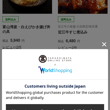
送料込み
送料込み
富山湾産・白えびかき揚げ丼
近江牛の老舗 大吉商店/味百選
の具
近江牛すじ煮込み
5,940
6,480
税込
円
税込
円
レビュー2件
レビュー2件