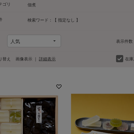
テゴリ
佃煮
件
検索ワード：【 指定なし 】
表示件数
り替え
画像表示
｜
詳細表示
在庫
カ
サ
タ
ナ
ハ
マ
ヤ
ラ