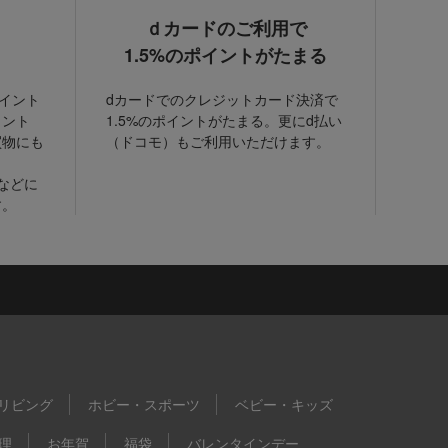
ｄカードのご利用で
1.5%のポイントがたまる
ポイント
dカードでのクレジットカード決済で
イント
1.5%のポイントがたまる。更にd払い
買物にも
（ドコモ）もご利用いただけます。
などに
す。
リビング
ホビー・スポーツ
ベビー・キッズ
理
お年賀
福袋
バレンタインデー