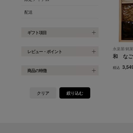
配送
ギフト項目
永楽屋/銘
レビュー・ポイント
和 なご
3,54
税込
商品の特徴
クリア
絞り込む