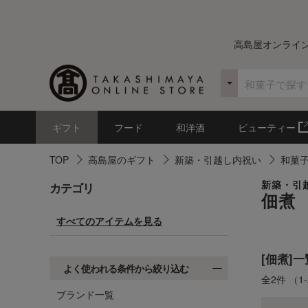
高島屋オンライ
ギフト
フード
和洋酒
ビューティー
TOP
高島屋のギフト
新築・引越し内祝い
和菓
カテゴリ
新築・引
佃煮
すべてのアイテムを見る
[佃煮]一
よく使われる条件から絞り込む
全2件
（1
ブランド一覧