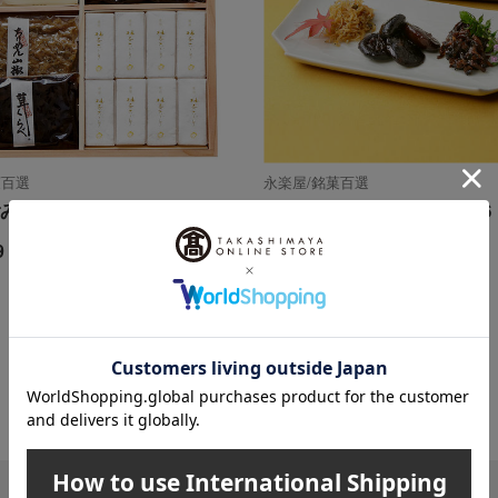
菓百選
永楽屋/銘菓百選
み NG－35
和なごみ 6品入 NG-P36
9
3,600
円
税込
円
レビュー1件
1
2件 (1/1ページ）