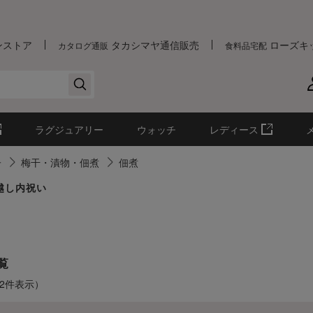
ンストア
タカシマヤ通信販売
ローズキ
カタログ通販
食料品宅配
ラグジュアリー
ウォッチ
レディース
子
梅干・漬物・佃煮
佃煮
越し内祝い
覧
-2件表示）