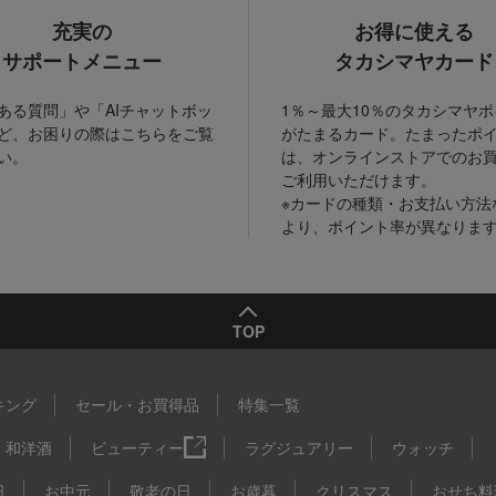
充実の
お得に使える
サポートメニュー
タカシマヤカード
ある質問」や「AIチャットボッ
1％～最大10％のタカシマヤ
ど、お困りの際はこちらをご覧
がたまるカード。たまったポ
い。
は、オンラインストアでのお
ご利用いただけます。
※カードの種類・お支払い方法
より、ポイント率が異なりま
TOP
キング
セール・お買得品
特集一覧
和洋酒
ビューティー
ラグジュアリー
ウォッチ
日
お中元
敬老の日
お歳暮
クリスマス
おせち料