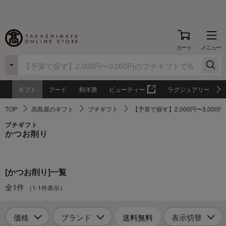
カート
メニュー
ギフト
フード
和洋酒
ビューティー
ラグジュアリー
TOP
高島屋のギフト
プチギフト
【予算で探す】2,000円〜3,000
プチギフト
かつお削り
[かつお削り]一覧
全1件
（1-1件表示）
価格
ブランド
送料無料
表示切替