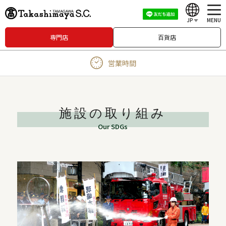
JP
MENU
専門店
百貨店
English
営業時間
中文（繁體）
中文（简体）
한국어
施設の取り組み
Our SDGs
Japanese