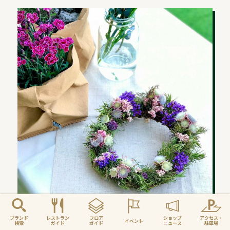
ブランド
レストラン
フロア
ショップ
アクセス・
イベント
フラワーバトンプロジェクト
検索
ガイド
ガイド
ニュース
駐車場