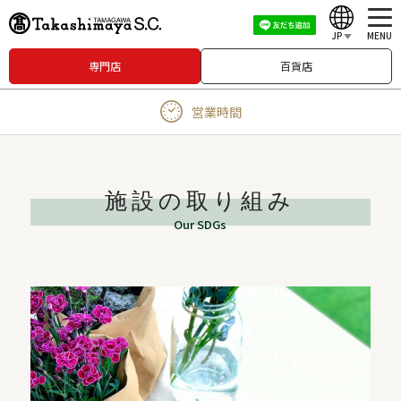
JP
MENU
専門店
百貨店
English
営業時間
中文（繁體）
中文（简体）
한국어
施設の取り組み
Our SDGs
Japanese