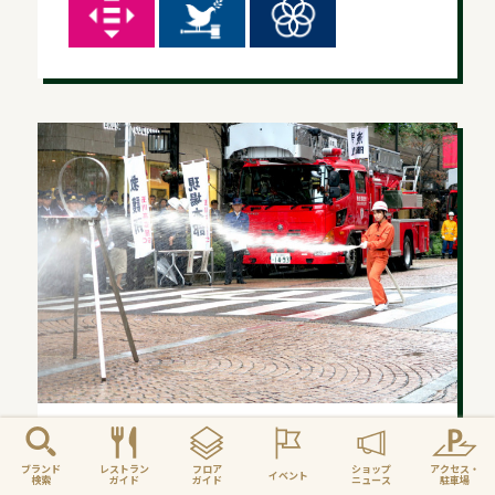
防災活動
ブランド
レストラン
フロア
ショップ
アクセス・
イベント
地域の防災拠点となり、お客様の安全を守る防
検索
ガイド
ガイド
ニュース
駐車場