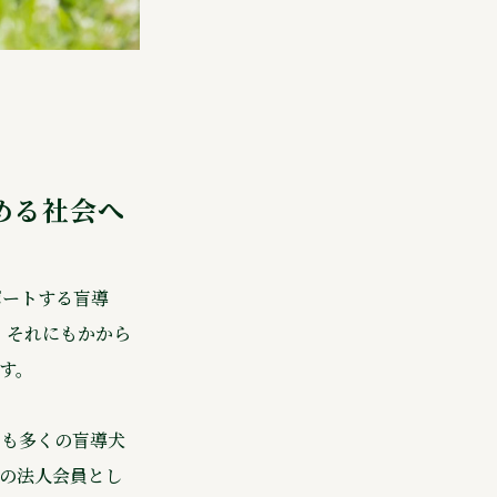
める社会へ
ポートする盲導
。それにもかから
です。
でも多くの盲導犬
会の法人会員とし