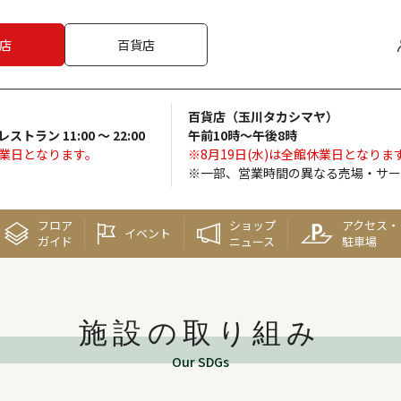
店
百貨店
百貨店（玉川タカシマヤ）
 レストラン 11:00 ～ 22:00
午前10時～午後8時
休業日となります。
※8月19日(水)は全館休業日となりま
※一部、営業時間の異なる売場・サー
フロア
ショップ
アクセス・
イベント
ガイド
ニュース
駐車場
施設の取り組み
Our SDGs