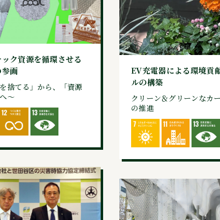
チック資源を循環させる
EV充電器による環境貢
の参画
ルの構築
を捨てる」から、「資源
へ～
クリーン＆グリーンなカ
の推進