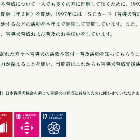
や育成について一人でも多くの方に理解して頂くために、199
開催（年２回）を開始、1997年には「ＳＣカード〔盲導犬育
開始するなどの活動を本年まで継続して実施しています。また
し、盲導犬育成および普及のお手伝いをしています。
.を訪れた方々へ盲導犬の活躍や寄付・普及活動を知ってもらう
協力が深まることを願い、当施設はこれからも盲導犬育成支援
財）日本盲導犬協会を通じて盲導犬の育成と普及のために使わせていただきま