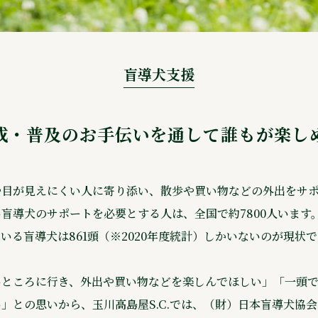
盲導犬支援
成・普及のお手伝いを通して誰もが楽し
や目が見えにくい人に寄り添い、散歩や買い物などの外出をサ
盲導犬のサポートを必要とする人は、全国で約7800人います
いる盲導犬は861頭（※2020年度統計）しかいないのが現状
いところに行き、外出や買い物などを楽しんでほしい」「一頭
」との思いから、玉川高島屋S.C.では、（財）日本盲導犬協