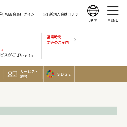
WEB会員
ログイン
新規入会
はコチラ
JP
MENU
English
営業時間
変更のご案内
す。
中文（繁體）
ビスがございます。
中文（简体）
サービス・
ＳＤＧｓ
施設
한국어
Japanese