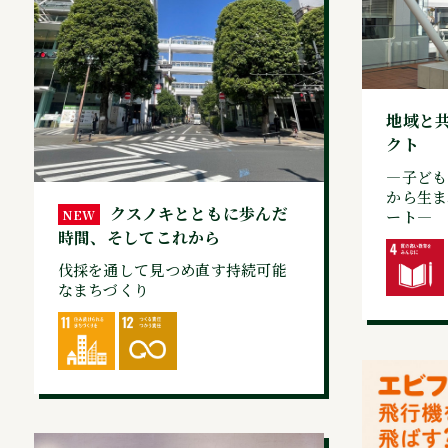
地域と
クト
—子ども
から生ま
クスノキとともに歩んだ
ート—
NEW
時間、そしてこれから
伐採を通して見つめ直す持続可能
なまちづくり