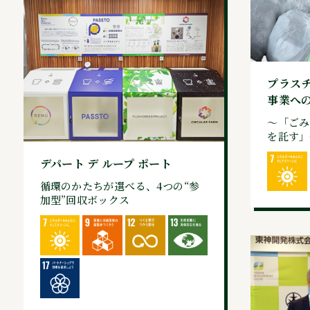
プラス
事業へ
～「ごみ
を託す」
デパート デ ループ ポート
循環のかたちが選べる、4つの“参
加型”回収ボックス