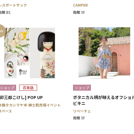
レスポートサック
CAMPER
南館 B1
南館 5F
EW
ショップ
百貨店
ショップ
[卯三郎こけし] POP UP
ボタニカル柄が映えるオフショ
ビキニ
本館タカシマヤ4F 紳士靴売場イベント
スペース
リベーチェ
南館 5F