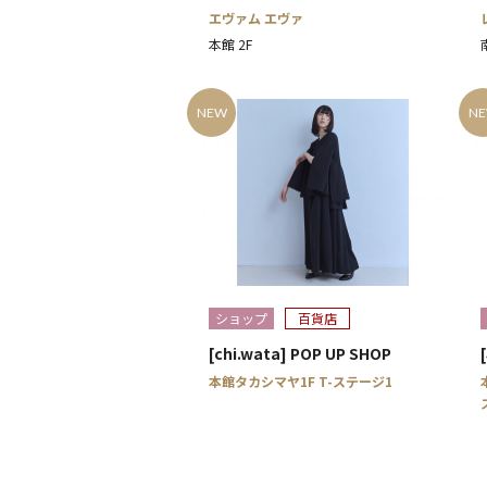
エヴァム エヴァ
本館 2F
NEW
N
ショップ
百貨店
[chi.wata] POP UP SHOP
本館タカシマヤ1F T-ステージ1