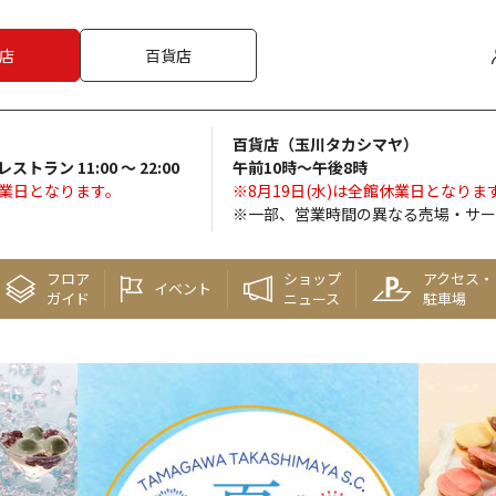
店
百貨店
百貨店（玉川タカシマヤ）
 レストラン 11:00 ～ 22:00
午前10時～午後8時
休業日となります。
※8月19日(水)は全館休業日となりま
※一部、営業時間の異なる売場・サー
フロア
ショップ
アクセス・
イベント
ガイド
ニュース
駐車場