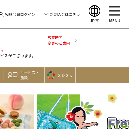
WEB会員
ログイン
新規入会
はコチラ
JP
MENU
English
営業時間
変更のご案内
す。
中文（繁體）
ビスがございます。
中文（简体）
サービス・
ＳＤＧｓ
施設
한국어
Japanese