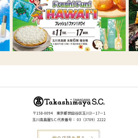
Ｓ･Ｃカード「盲導犬育成サポートカード」 カードのご案内
い。
ショッピングやお食事の支払にカードをご利用頂くと、ご利用額の一部が
（公財）日本盲導犬協会へ寄付される仕組みのカードです。利用される方
のご負担は一切ありません。
館内各所には「募金箱」を設置
年2回、（公財）日本盲導犬協会に寄付します。
盲導犬ふれあい広場（春・秋年2回開催）
（公財）日本盲導犬協会の主催によるチャリティボックスを設置し、（公
財）日本盲導犬協会へのチャリティ活動を実施しています。
〒158-0094
東京都世田谷区玉川3－17－1
玉川高島屋S.C.代表番号：
03（3709）2222
他の店舗を見る