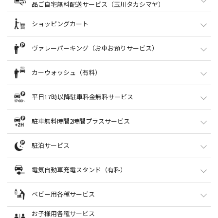
品ご自宅無料配送サービス（玉川タカシマヤ）
無料：要100円硬貨／引取り時返却
本館B1駐車場連絡口
※南館B1には、大きな荷物が入るワイドタイプもご用意しております。
03-5716-2984
「運転経歴証明書」ご提示の65歳以上のお客様へのお買上品ご自
ショッピングカート
冷蔵品ロッカー設置場所
【会員募集中】
宅無料配送サービス
●対象エリアにお住まいのお客様でご登録いただいた方限定のサービスです。
本館タカシマヤB1
本館タカシマヤ 各売場
お貸出し場所
ヴァレーパーキング（お車お預りサービス）
お買上げ品を当日中にご自宅までお届けいたします。会員は随時募集しておりま
本館
B1
「運転経歴証明書」記載のご自宅への配送を無料にて承ります。
す。※会員登録無料
B1食料品フロア
南館
B1
8F
※東京都内のご自宅のみとさせていただきます。
ご希望の方は本館B1駐車場連絡口（明治屋横）「当日ご自宅配送カウンター」ま
ショッピングカートはB1食料品フロアでご利用いただけます。その他の階でのご
インフォローズ
カーウォッシュ（有料）
本館タカシマヤの売場係員に、「運転経歴証明書」もしくは「証明書交付シール
でお越しください。
西館
B1
利用はご遠慮ください。
とマイナンバーカード」をご提示ください。
また、同カウンターにて一般宅急便の受付（10:30～16:00）も行っております。
西館B1
有料：1回100円（要100円硬貨）
※嵩物など一部除外品がございます。
03-5716-2764
インフォローズ
平日17時以降駐車料金無料サービス
受付
※お弁当宅配、ギフトサロン・ギフトセンターなど、一部除外品がございます。
●車を専用の車寄せでお預りし、駐車を代行いたします。
西館B1
詳しくは売場係員におたずねください。
本館B1駐車場連絡口（明治屋横）10:30～17:00
[お車寄せ・受付]
西館B1
03-5716-2764
●平日17:00以降の駐車料金が無料となります。（17:00以前に入庫された場合
駐車無料時間2時間プラスサービス
[料金]
お届け時間
は、17:00までの通常の駐車料金が発生します。）
●ワックス洗車、室内清掃、ガラス撥水処理など、メニューも豊富にご用意して
【一般のお客様】 1回3,000円
※土・日・祝日およびTamagawa Special Days（バーゲン）期間中、12／30・
おります。
【1】13:30～15:30（13:00までの受付で【1】～【3】に配送）
【タカシマヤプラチナデビットカード/タカシマヤのクレジットカード/S･Cカー
●17:00以降、飲食店及びイートインにて税込2,000円以上ご利用のお客様に、駐
31、1／2・3は対象外です。
駐泊サービス
[営業時間]
10:00～
20:00
（受付は
17:00
まで）
【2】15:30～17:30（15:00までの受付で【2】【3】に配送）
ド会員のお客様】 1回2,500円
車無料時間を2時間延長いたします。
【3】17:30～20:00（17:00までの受付で【3】に配送）
（※タカシマヤセゾンカード、タカシマヤポイントカードは対象外です。）
各飲食店にてお申し出ください。
※ご選択いただけます。
【カーウォッシュ同時利用のお客様】 無料
●17:00以降、飲食店及び食料品イートインにて税込2,000円以上ご利用でアルコ
※全日対象 ※レシート合算不可
電気自動車充電スタンド（有料）
※駐車料金は別途発生いたします。（当サービスご利用のお客様は、S.C.内での
ールをお召し上がりのお客様は、翌日の12:00まで無料で駐車場をご利用いた
承り商品 玉川高島屋S.C.内でのお買上げ品
お買上げ金額に応じての駐車料金無料サービスと別途プラス2時間サービスいた
だけます。ご希望のお客様は
22:00
までに各飲食店へお申し込みください。
します。）
承り不可商品：冷凍品、貴金属類、信書、貴重品類、植物、生き物、壊れやすい
※お申込後に駐泊されずに出庫された場合は、通常の駐車料金が発生します。
電気自動車充電スタンド
ベビー用各種サービス
※EV充電器ご利用料金は別途発生いたします。
物（ケーキ等）、危険物、高額商品 等
※12/31並びに、全館休業日の前日は対象外となります。
[営業時間]
10:00～
20:00（受付は19:00まで）
急速充電スタンド
サイズ制限：3辺の合計が120cmを超える物
※混雑の状況によって、ご利用いただけない場合がございます。ご了承くださ
お子様用各種サービス
[設置場所]
西館駐車場3F 3台
ベビーカー貸出し（コインリターン式）