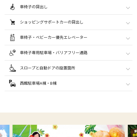
●お呼び出しの承り（店内放送）
受付時間 10:00～12:30／14:00～18:00／日・祝日定休
※本館2F・南館3Fはオストメイト対応、本館2F・6Fはユニバーサルシート（多
ミスターミニット
収納式なので車椅子の移動にも邪魔にならず、スムーズなお着替えにご利用いた
設置場所
車椅子の貸出し
機能ベッド）設置
対象売場
フロア
だけます。
本館タカシマヤ1F
二子玉川ヤスダクリニック
本館1Fインフォメーション
免税カウ
※すべての多機能トイレは、車椅子でのご利用が可能です。
店舗
また、おむつ替え、荷物を置きたい時などにも便利にお使いいただけます。
ンター
03-3709-3111（代）
ケヤキコート3F
お貸出し場所
ショッピングサポートカーの貸出し
・合鍵、靴・バッグの修理、加工を承ります。
03-5797-5866
●
全売場
本館B1～6F
本館1Fインフォメーション
駐車場（入庫時にスタッフにお声かけ
お直しコンシェルジュ ビック・ママ
皮膚科・美容皮膚科・美容外科
ください。）
お貸出し場所
車椅子・ベビーカー優先エレベーター
受付時間 10:00～13:00／15:00～19:00／木定休
南館1F
【予約可】
本館1Fインフォメーション（1F正面口のみ）
専門店対象店舗
03-3708-8704
【予約可】
設置場所
車椅子専用駐車場・バリアフリー通路
・パンツの裾上げ、スカートのサイズ直し、ニットの編み直しなど、さまざまな
歩き疲れた時には椅子としてもご利用いただける歩行補助カートです。
洋服のお直しを承ります。
本館
南館
詳細はこちら
車椅子やベビーカーを押したお客様が階段やエスカレーターを使用することな
車椅子専用駐車場
靴・バッグ・革製品のお直し職人 ナオッテリア
スロープと自動ドアの設置箇所
く、安全に各フロアを移動していただけます。
西館 A-4F（9台）
/ B-4F（2台）
/ A-3F（8台）
/ B-3F（2台）
/ A-
南館1F
本館と南館に1機ずつご用意しております。
2F（8台）
/ A-B1（4台）
03-3708-8704
スムーズにご入館いただけるよう、スロープと快適な自動ドアを設置しておりま
西館駐車場A棟・B棟
東館 屋上階（1台）
す。
/ 4F（1台）
/ 3F（1台）
/ 2F（1台）
/ 1F（1
・靴・財布・バッグなど、革製品の修理とクリーニングを承ります。
台）
アイデクト
ご利用場所
マロニエコート B1（3台）
南館1F
西館駐車場
03-5491-2610
バリアフリー通路
ベビーカーや車椅子をご利用のお客様は、西館駐車場A棟・B棟にお停めいただ
・ジュエリーのオーダーメイド・リフォーム・リペア・買取専門店。
くと快適です。
各駐車場から本館へのスムーズなご移動が可能です。
サイズ直しなどの修理といったジュエリー全般に関するご相談を承ります。
A棟・B棟よりエレベーターで、上下階へ移動いただけます。
[西館駐車場A棟・B棟]
3FおよびB1の連絡通路をご利用ください。
※D棟は階段がございますので、お気を付けください。
[東館駐車場]
外部エレベーターから2Fの連絡通路をご利用ください。
盲導犬育成サポート活動
[マロニエコート駐車場]
東館外部エレベーターから2Fの連絡通路をご利用くださ