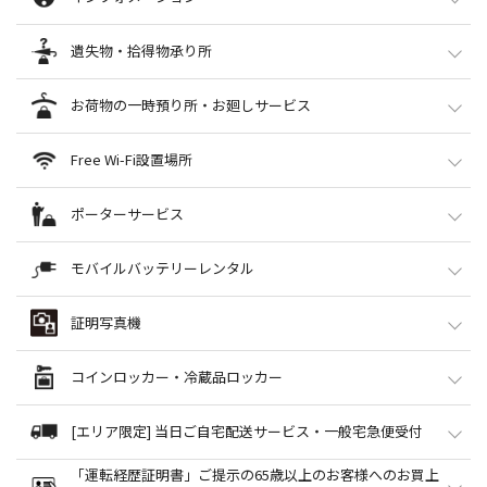
本館インフォメーション
遺失物・拾得物承り所
本館1F正面口
●店内のご案内
遺失物・拾得物承り所
お荷物の一時預り所・お廻しサービス
●お呼び出しの承り（店内放送）
南館B1
●車椅子、ショッピングサポートカーの貸出し（ご予約も承ります）
03-5716-2899
お荷物一時預り所
Free Wi-Fi設置場所
南館インフォメーション
●遺失物、拾得物の承り
本館
3F
南館1Fプラザ正面口
[営業時間]
10:00～18:00
お荷物を一時的にお預りいたします。お買上げ品に限り、冷蔵品も承りま
Free Wi-Fi設置場所
ポーターサービス
●インフォメーションスタッフがリモートでご案内いたします。
す。
本館
1F グランパティオ
2F ギャザリングスペース
※貴重品、ペット等はお預りできません。
3F お荷物一時預かり所
6F 催会場
屋上 フォレストガーデン
ポーターサービス
モバイルバッテリーレンタル
お廻しサービス
南館
1F プラザ（正面入口）
3F ギャザリングスペース
●本館3F「一時預り所」でお預かりしたお買上げ品を、｢駐車場のお車｣・｢タク
6F ホワイトモール
7F PARK＆TERRACE OSOTO
お買上げ品を、各店より60分以内に｢本館3F 一時預り所｣までお届けいたし
シー乗り場｣・｢各出入口｣までお運びいたします。
ChargeSPOT（チャージスポット）設置場所
証明写真機
ます。
ご希望の際は「一時預り所」へお申し付けください。（受付時間 11:00～
西館
1F フードコート「P.」・アレーナホール・アレーナサロン
南館B1
ご要望の際は、ご購入時に店舗スタッフまでお申し付けください。
20:00）
※ヴァレーパーキングをご利用の場合は、「西館B1ヴァレー利用者専用お
●モバイルバッテリーがレンタルできるスタンドを設置しております。
証明写真機（Ki-Re-i）設置場所
コインロッカー・冷蔵品ロッカー
買上品お渡しカウンター」にもお届けが可能です。
〈ご利用上のご注意〉
南館B1
ご利用方法（外部サイ
●ご用命を受けてから担当スタッフが参りますので、少しお待ちいただきま
●履歴書・パスポート・マイナンバーカード申請などにご利用いただける証明写
コインロッカー設置場所
す。
[エリア限定] 当日ご自宅配送サービス・一般宅急便受付
ト）
真機を設置しております。
●混雑状況によりお受けできない場合がございます。あらかじめご了承くださ
南館
B1
3F
い。
「運転経歴証明書」ご提示の65歳以上のお客様へのお買上
西館
1F
当日ご自宅配送カウンター