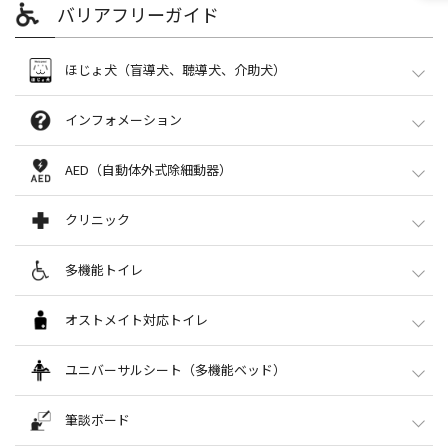
・車内での携帯電話の通話とご飲食はご遠慮ください。
バリアフリーガイド
（紳士化粧室内）本館タカシマヤ
4F
5F
す。
屋上フォレストガーデン
・ベビーカーや買い物カート等がトランクに入らない場合は、ご乗車をお断りす
買物されたご本人が当日中(免税カウンター営業
本館
2F
3F
6F
詳細はこちら
る場合がございます。
南館
1Fベビーカー置き場横
5F紀伊國屋書店横
時間内）に免税カウンターにお越しください。
・全館休業日は運休いたします。
南館
B1
8F
東館
1F駐車場
3Fエレベーター前
免税カウンターをご利用の場合、免税手数料として免税対象商品代金の1.55％を
ほじょ犬（盲導犬、聴導犬、介助犬）
頂戴します。
タカシマヤ友の会
西館
1F
2F
/
3F
/
4Fエレベーター前
/
あらかじめご了承下さい。（運営：グローバルブルー）
西館1Fアレーナホール
会員様限定の特典やご優待が満載の積立サービス。毎月一定額を12カ月お積立て
館内全ての店舗にご入店いただけます。
インフォメーション
いただくと、1年後に1カ月分の積立金額がボーナスとしてプラスされた友の会
マロニエコート
B1
B2
B3駐車場
免税カウンター
「会員証・お買物カード」をお受け取りいただけます。
タワーパーキング休憩室
本館3F
ご入会･お問い合わせ
本館インフォメーション
AED（自動体外式除細動器）
本館タカシマヤ6F 友の会サロン
[カウンター営業時間]
10:00～20:00
旅行・チケット
本館1F正面口
※詳細は「免税カウンター」にてお問い合わせください。
JTB
●店内のご案内
本館
1F エスカレーター横
6F エレベーター横
クリニック
詳細はこちら
●お呼び出しの承り（店内放送）
玉川タカシマヤ（百貨店）対象店舗
本館3F
南館6F パンフレットケース横
●車椅子、ショッピングサポートカーの貸出し（ご予約も承ります）
03-6731-4216
本館・南館 連絡通路
B1
3F
5F
玉川クリニック
多機能トイレ
高島屋のスゴイ積立[スゴ積み]
・JRチケット・航空券の予約・発券、旅行プラン、ホテル予約を承ります。
本館B1
詳細はこちら
西館1F
AEDは心臓のけいれん（心室細動）を正常な拍動に戻す装置です。緊急時はお近
（10:00～20:00）
高島屋でお買物をお楽しみいただける、お買物積立のサービス。契約コースのお
●インフォメーションスタッフがリモートでご案内いたします。
くの係員にご連絡ください。
03-3709-3281
多機能トイレ
積立金を毎月1年間（12回）または半年（6回）積み立てると、積立金総額にボー
オストメイト対応トイレ
●店内のご案内
クリーニング
※免税手続き一回の数量範囲を限らせていただきます。詳しくは免税カウンター
ナスを加え、「お買物残高」としてチャージされます。
診療時間 10:00～12:30／14:00～17:00／水・祝日定休
本館タカシマヤ1F
●お呼び出しの承り（店内放送）
におたずねください。
白洋舎
※各診療科ごとの診察時間については
オフィシャルサイト
をご覧ください。
本館
B1
2F
3F
6F
オストメイト対応トイレ
ユニバーサルシート（多機能ベッド）
南館インフォメーション
西館B1
※以下の手続きについては、本館6Fギフトサロンにて承ります。
詳細はこちら
玉川デンタルクリニック
南館
1F
3F
7F
本館 2F多機能トイレ
南館 3F多機能トイレ
南館1Fプラザ正面口
・大衆点評キャッシュバック手続き
03-3708-6163
本館屋上
東館
B1
1F
・駐日外国公館等に対する免税手続き
ユニバーサルシート（多機能ベッド）
●インフォメーションスタッフがリモートでご案内いたします。
筆談ボード
【受付時間】10:00～19:00（2026年3月から）
03-3707-5003
西館1F
合鍵・お直し
●店内のご案内
本館
2F多機能トイレ
6F多機能トイレ