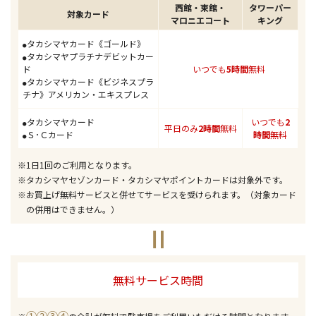
西館
東館
タワーパー
対象カード
マロニエコート
キング
タカシマヤカード《ゴールド》
●
タカシマヤプラチナデビットカー
●
ド
いつでも
5時間
無料
タカシマヤカード《ビジネスプラ
●
チナ》アメリカン・エキスプレス
タカシマヤカード
いつでも
2
●
平日のみ
2時間
無料
Ｓ･Ｃカード
時間
無料
●
※1日1回のご利用となります。
※タカシマヤセゾンカード・タカシマヤポイントカードは対象外です。
※お買上げ無料サービスと併せてサービスを受けられます。（対象カード
の併用はできません。）
無料サービス時間
①②③④