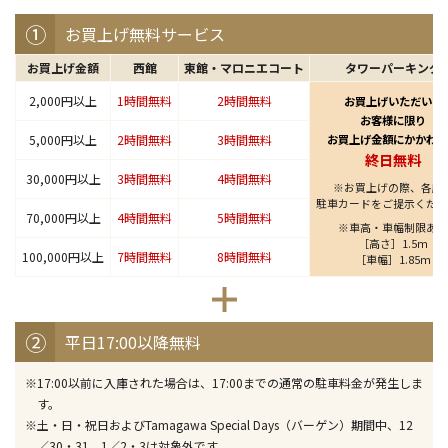
①
お買上げ無料サービス
お買上げ金額
西館
東館
マロニエコート
タワーパーキング
2,000円以上
1時間無料
2時間無料
お買上げいただいた
お客様に限り
5,000円以上
2時間無料
3時間無料
お買上げ金額にかかわら
終日無料
30,000円以上
3時間無料
4時間無料
※お買上げの際、各店
駐車カードをご提示くださ
70,000円以上
4時間無料
5時間無料
※車高・車幅制限あり
［高さ］1.5m
100,000円以上
7時間無料
8時間無料
［車幅］1.85m
②
平日17:00以降無料
※17:00以前に入庫された場合は、17:00までの通常の駐車料金が発生しま
す。
※土・日・祝日およびTamagawa Special Days（バーゲン）期間中、12
／30・31、1／2・3は対象外です。