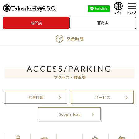
JP
MENU
専門店
百貨店
English
営業時間
中文（繁體）
中文（简体）
한국어
ACCESS/PARKING
アクセス・駐車場
Japanese
営業時間
サービス
Google Map