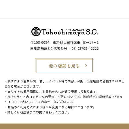
〒158-0094
東京都世田谷区玉川3－17－1
玉川高島屋S.C.代表番号：
03（3709）2222
他の店舗を見る
・事情により営業時間、催し・イベント等の内容、会期・出店店舗の変更または中止
となる場合がございます。
・当サイトの表示価格は、消費税を含む総額で表示しております。
・SNSやサイト内コンテンツの過去ログ等については、掲載時点の消費税率（5％ま
たは8％）で表記している内容が一部ございます。
・商品のご利用方法により税率が変更となる場合がございます。
・詳しくは各店舗までお問い合わせください。