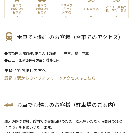
電車で
お車で
車椅子を
バイク（自動二
自転車置場
お越しの
お越しの
ご利用の
輪・原付）置場
お客様
お客様
お客様
電車でお越しのお客様（電車でのアクセス）
●東急田園都市線/東急大井町線 「二子玉川駅」下車
●西口（国道246号方面）徒歩2分
車椅子でお越しの方へ
最寄り駅からのバリアフリーのアクセスはこちら
お車でお越しのお客様（駐車場のご案内）
周辺道路の混雑、館内での密集回避のため、ご来店いただく時間帯の分散化
にご協力をお願いいたします。