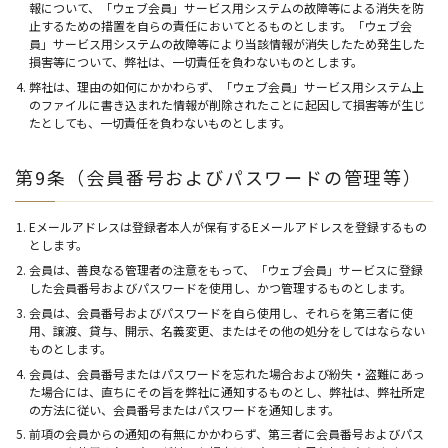
報について、「ウェブ会員」サービス用システムの故障等による消失を防
止するための措置を自らの責任においてとるものとします。「ウェブ会
員」サービス用システムの故障等により当該情報が消失したため発生した
損害等について、弊社は、一切責任を負わないものとします。
弊社は、理由の如何にかかわらず、「ウェブ会員」サービス用システム上
のファイルに書き込まれた情報が削除されたことに起因して損害等が生じ
たとしても、一切責任を負わないものとします。
第9条（会員番号およびパスワードの管理等）
Eメールアドレスは登録者本人が保有するEメールアドレスを登録するもの
とします。
会員は、善良なる管理者の注意をもって、「ウェブ会員」サービスに登録
した会員番号およびパスワードを使用し、かつ管理するものとします。
会員は、会員番号およびパスワードを自ら使用し、それらを第三者に使
用、譲渡、貸与、開示、名義変更、またはその他の処分をしてはならない
ものとします。
会員は、会員番号またはパスワードを忘れた場合および紛失・盗難にあっ
た場合には、直ちにその旨を弊社に通知するものとし、弊社は、弊社所定
の方法に従い、会員番号またはパスワードを通知します。
前項の会員からの通知の有無にかかわらず、第三者に会員番号およびパス