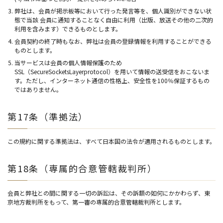
弊社は、会員が掲示板等において行った発言等を、個人識別ができない状
態で当該 会員に通知することなく自由に利用（出版、放送その他の二次的
利用を含みます）できるものとします。
会員契約の終了時もなお、弊社は会員の登録情報を利用することができる
ものとします。
当サービスは会員の個人情報保護のため
SSL（SecureSocketsLayerprotocol）を用いて情報の送受信をおこないま
す。ただし、インターネット通信の性格上、安全性を100％保証するもの
ではありません。
第17条（準拠法）
この規約に関する準拠法は、すべて日本国の法令が適用されるものとします。
第18条（専属的合意管轄裁判所）
会員と弊社との間に関する一切の訴訟は、その訴額の如何にかかわらず、東
京地方裁判所をもって、第一審の専属的合意管轄裁判所とします。