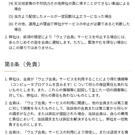
(4) 天災地変等の不可抗力その他弊社の責に帰すことができない事由による
場合
(5) 当方より配信したメールが一定回数以上エラーになった場合
(6) その他、運用上の理由で弊社がサービスの中止が必要であると判断した
場合
弊社は、前項の規定により「ウェブ会員」サービスを中止する場合には、
あらかじめその旨を会員に通知します。ただし、緊急やむを得ない場合に
はこの限りではありません。
第8条（免責）
弊社は、会員が「ウェブ会員」サービスを利用することにより得た情報等
（コンピュータプログラムを含みます）について何らの保証責任も負わな
いものとします。また、これらの情報等に起因して生じた一切の損害等に
対しても、弊社は、何らの責任も負わないものとします。
会員は、「ウェブ会員」サービスの利用に関連し、他の会員または第三者
に対して損害を与えたものとして、当該他の会員または第三者から何らか
の請求がなされ、または訴訟が提起された場合、当該会員は、自らの費用
と責任において、当該請求または訴訟を解決するものとし、弊社を一切免
責するものとします。
会員は、「ウェブ会員」サービスの利用により受信し、または送信する情