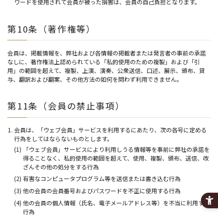
ワードを使用されて会員が被った損害は、会員の自己負担となります。
第10条（著作権等）
会員は、掲載情報を、弊社および各情報の掲載者または発言者の事前の承諾
なしに、著作権法上認められている「私的使用のための複製」および「引
用」の範囲を超えて、複製、上演、演奏、公衆送信、口述、展示、頒布、貸
与、翻訳および翻案、その他方法の如何を問わず利用できません。
第11条（会員の禁止事項）
会員は、「ウェブ会員」サービスを利用するにあたり、次の各号に定める
行為をしてはならないものとします。
(1) 「ウェブ会員」サービスにより利用しうる情報等を事前に弊社の承諾を
得ることなく、私的使用の範囲を超えて、使用、複製、頒布、送信、改
ざんその他の処分をする行為
(2) 有害なコンピュータプログラム等を送信または書き込む行為
(3) 他の会員の会員番号およびパスワードを不正に使用する行為
(4) 他の会員の個人情報（氏名、電子メールアドレス等）を不当に利用する
行為