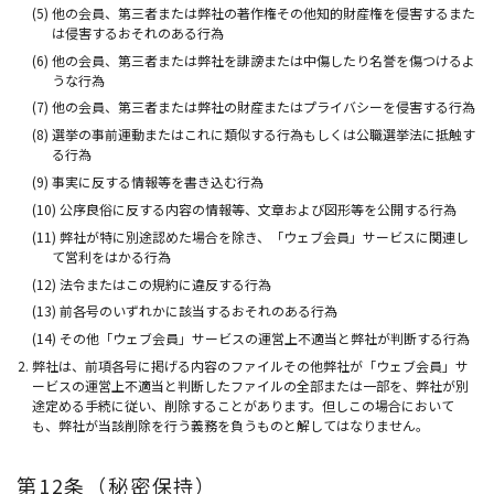
(5) 他の会員、第三者または弊社の著作権その他知的財産権を侵害するまた
は侵害するおそれのある行為
(6) 他の会員、第三者または弊社を誹謗または中傷したり名誉を傷つけるよ
うな行為
(7) 他の会員、第三者または弊社の財産またはプライバシーを侵害する行為
(8) 選挙の事前運動またはこれに類似する行為もしくは公職選挙法に抵触す
る行為
(9) 事実に反する情報等を書き込む行為
(10) 公序良俗に反する内容の情報等、文章および図形等を公開する行為
(11) 弊社が特に別途認めた場合を除き、「ウェブ会員」サービスに関連し
て営利をはかる行為
(12) 法令またはこの規約に違反する行為
(13) 前各号のいずれかに該当するおそれのある行為
(14) その他「ウェブ会員」サービスの運営上不適当と弊社が判断する行為
弊社は、前項各号に掲げる内容のファイルその他弊社が「ウェブ会員」サ
ービスの運営上不適当と判断したファイルの全部または一部を、弊社が別
途定める手続に従い、削除することがあります。但しこの場合において
も、弊社が当該削除を行う義務を負うものと解してはなりません。
第12条（秘密保持）