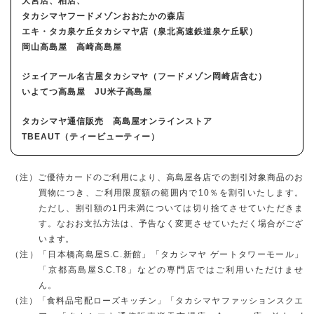
大宮店、柏店、
タカシマヤフードメゾンおおたかの森店
エキ・タカ泉ケ丘タカシマヤ店（泉北高速鉄道泉ケ丘駅）
岡山高島屋 高崎高島屋
ジェイアール名古屋タカシマヤ（フードメゾン岡崎店含む）
いよてつ高島屋 JU米子高島屋
タカシマヤ通信販売 高島屋オンラインストア
TBEAUT（ティービューティー）
（注）ご優待カードのご利用により、高島屋各店での割引対象商品のお
買物につき、ご利用限度額の範囲内で10％を割引いたします。
ただし、割引額の1円未満については切り捨てさせていただきま
す。なおお支払方法は、予告なく変更させていただく場合がござ
います。
（注）「日本橋高島屋S.C.新館」「タカシマヤ ゲートタワーモール」
「京都高島屋S.C.T8」などの専門店ではご利用いただけませ
ん。
（注）「食料品宅配ローズキッチン」「タカシマヤファッションスクエ