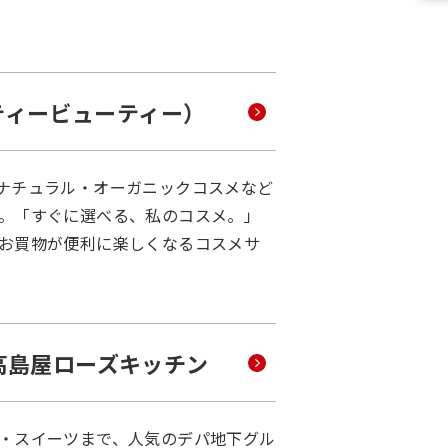
商業開発事業
法人事業
レストラン/その他事業
（ティービューティー）
ナチュラル・オーガニックコスメなど
。「すぐに選べる、私のコスメ。」
お買物が便利に楽しくなるコスメサ
高島屋ローズキッチン
・スイーツまで、人気のデパ地下グル