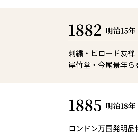
1882
明治15年
刺繍・ビロード友禅
岸竹堂・今尾景年ら
1885
明治18年
ロンドン万国発明品