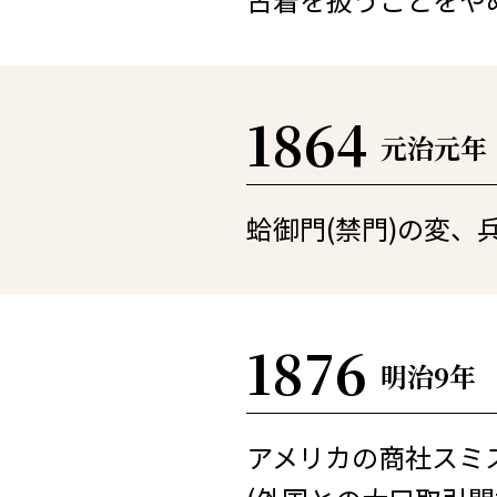
1864
元治元年
蛤御門(禁門)の変、
1876
明治9年
アメリカの商社スミ