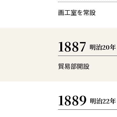
画工室を常設
1887
明治20年
貿易部開設
1889
明治22年