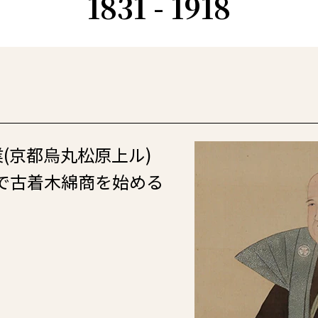
1831 - 1918
業(京都烏丸松原上ル)
で古着木綿商を始める