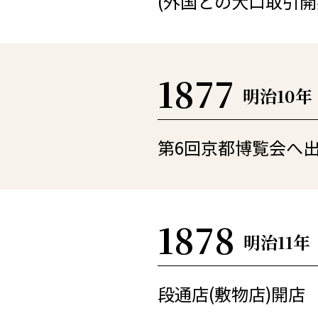
(外国との大口取引開
1877
明治10年
第6回京都博覧会へ
1878
明治11年
段通店(敷物店)開店