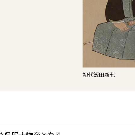
初代飯田新七
め呉服太物商となる