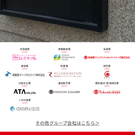
百貨店業
商業開発業
金融業
建装業
飲食業
卸売業
広告宣伝業
通信販売業
建物維持・管理請負業
人材派遣業
その他グループ会社はこちら＞