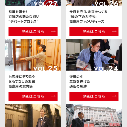
27
26
VOL.
VOL.
常識を覆せ！
今日を守り、未来をつくる
百貨店の新たな闘い
「縁の下の力持ち」
“デパートプロレス”
高島屋ファシリティーズ
動画はこちら
動画はこちら
25
24
VOL.
VOL.
お客様に寄り添う
逆風の中
おもてなしの象徴
革新を遂げた
高島屋の案内係
通販の軌跡
動画はこちら
動画はこちら