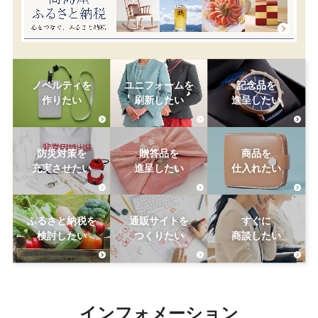
ノベルティを
ユニフォームを
記念品を
作りたい
刷新したい
進呈したい
防災対策を
贈答品を
商品を
充実させたい
進呈したい
仕入れたい
ふるさと納税を
通販サイトを
すぐに
検討したい
つくりたい
商談したい
インフォメーション