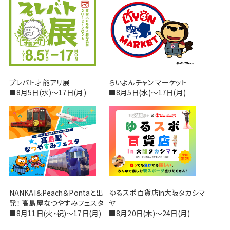
プレバト才能アリ展
らいよんチャン マーケット
■8月5日(水)～17日(月)
■8月5日(水)～17日(月)
NANKAI＆Peach＆Pontaと出
ゆるスポ百貨店in大阪タカシマ
発！ 高島屋なつやすみフェスタ
ヤ
■8月11日(火・祝)～17日(月)
■8月20日(木)～24日(月)