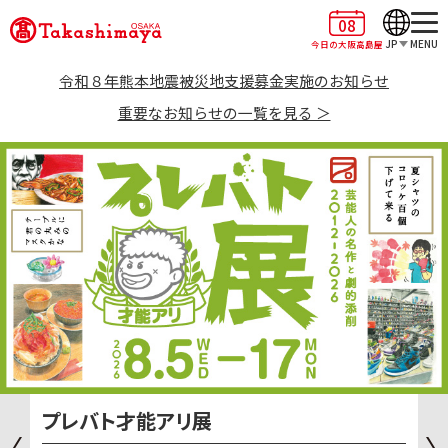
08
JP
MENU
今日の大阪高島屋
令和８年熊本地震被災地支援募金実施のお知らせ
重要なお知らせの一覧を見る ＞
プレバト才能アリ展