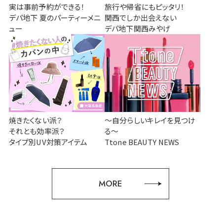
実は事前予約ができる！
旅行や帰省にもピッタリ！
デパ地下 夏のパーティーメニ
関西でしか出会えない
ュー
デパ地下関西みやげ
焼きたくない派？
～自分らしいキレイを見つけ
それとも効率派？
る～
タイプ別UV対策アイテム
Ttone BEAUTY NEWS
MORE