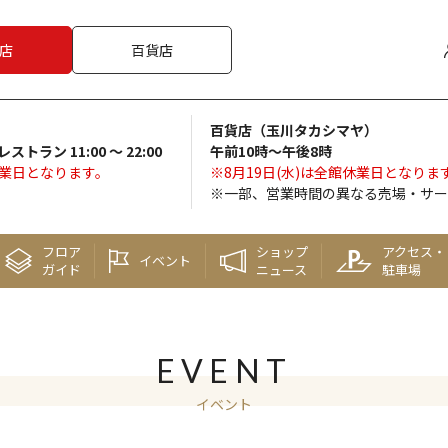
店
百貨店
百貨店（玉川タカシマヤ）
 レストラン 11:00 ～ 22:00
午前10時～午後8時
休業日となります。
※8月19日(水)は全館休業日となりま
※一部、営業時間の異なる売場・サー
フロア
ショップ
アクセス・
イベント
ガイド
ニュース
駐車場
EVENT
イベント