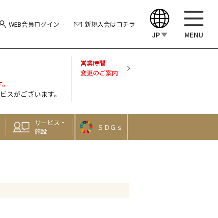
WEB会員
ログイン
新規入会
はコチラ
JP
MENU
English
営業時間
変更のご案内
す。
中文（繁體）
ビスがございます。
中文（简体）
サービス・
ＳＤＧｓ
施設
한국어
Japanese