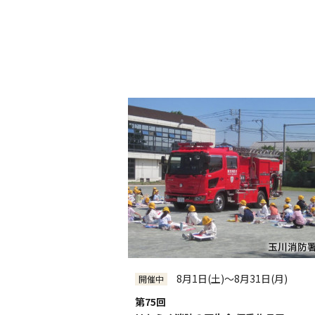
全館
[専門店/百貨店]
グランパティオ
[本館1F]
プラザ（正面入口）
[南館1F]
アレーナホール
[西館1F]
ローズガーデン
[本館3F]
ホワイトモール
[南館6F]
フォレストガーデン
[本館屋上]
PARK&TERRACE OSOTO
[南館屋上]
催会場
[本館タカシマヤ6F]
アートサロン
[本館タカシマヤ5F]
玉川タカシマヤ食料品フロア
[本館タカシ
全件表示
8月1日(土)～8月31日(月)
開催中
第75回