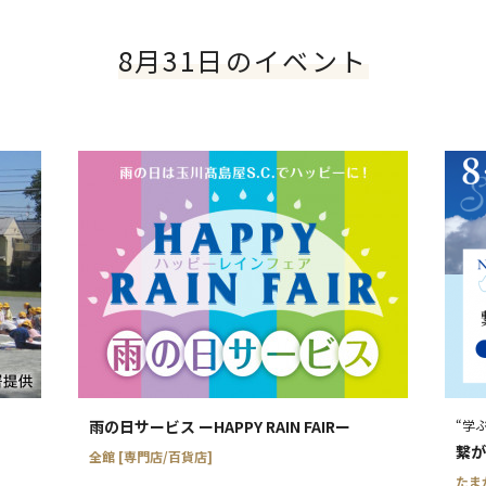
本日のイベント
今
8月31日のイベント
日
月
火
2
3
4
9
10
11
16
17
18
23
24
25
30
31
～
マヤB1フーズシティ]
雨の日サービス ーHAPPY RAIN FAIRー
“学ぶ
繋が
全館 [専門店/百貨店]
たまが