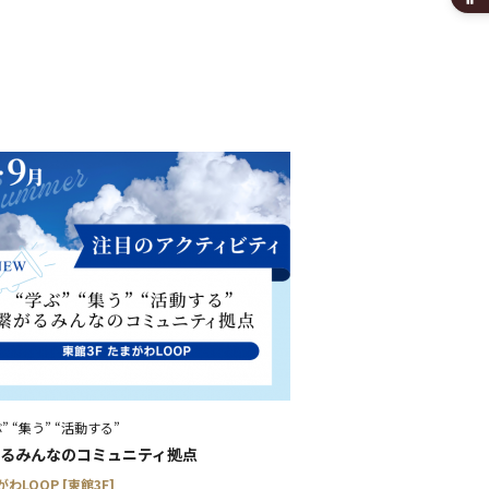
月のイベント
来月のイベント
2026年 8月
水
木
金
土
1
5
6
8
7
12
13
14
15
19
20
21
22
26
27
28
29
絞り込む
” “集う” “活動する”
るみんなのコミュニティ拠点
わLOOP [東館3F]