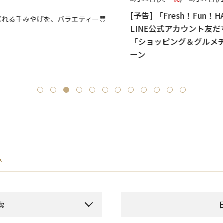
[予告] 「Fresh！Fun！HA
る手みやげを、バラエティー豊
LINE公式アカウント友だち
「ショッピング＆グルメチ
ーン
覧
索