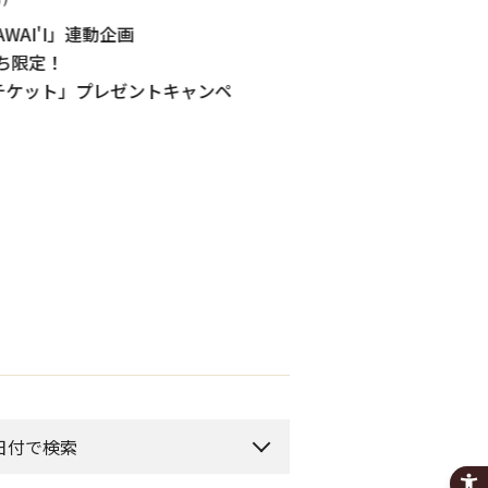
WAI'I」連動企画
[予告] たまがわ昆虫展2026
限定！
～のぞいてみよう虫のせかい
ケット」プレゼントキャンペ
日付で検索