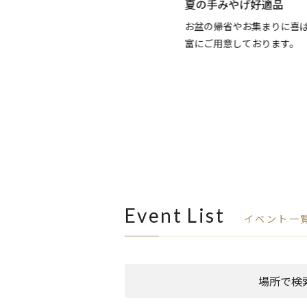
y your Summer
夏の手みやげ好適品
け。新たな季節に心華やぐファッシ
お盆の帰省やお集まりに喜ばれ
します。
富にご用意しております。
Event List
イベント一
場所で検