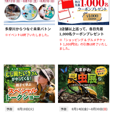
多摩川からつなぐ未来バトン
2店舗以上巡って、各日先着
1,000名クーポンプレゼント
※イベントは終了いたしました。
※「ショッピング & グルメチケッ
ト 1,000円分」の引換は終了いたし
ました。
予告
8月18日(火)
予告
8月14日(金)～8月30日(
日
)