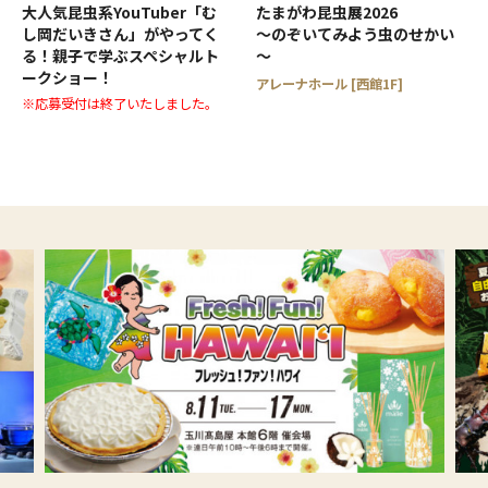
大人気昆虫系YouTuber「む
たまがわ昆虫展2026
し岡だいきさん」がやってく
～のぞいてみよう虫のせかい
る！親子で学ぶスペシャルト
～
ークショー！
アレーナホール [西館1F]
※応募受付は終了いたしました。