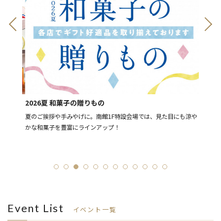
8月11
2026夏 和菓子の贈りもの
[予告]
ー豊富
夏のご挨拶や手みやげに。南館1F特設会場では、見た目にも涼や
LIN
かな和菓子を豊富にラインアップ！
「ショ
ーン
Event List
イベント一覧