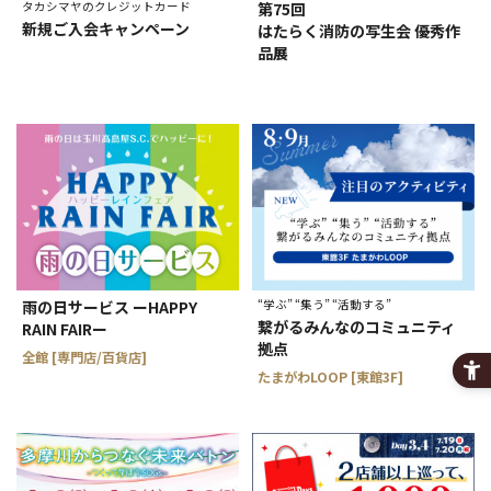
タカシマヤのクレジットカード
第75回
新規ご入会キャンペーン
はたらく消防の写生会 優秀作
品展
雨の日サービス ーHAPPY
“学ぶ” “集う” “活動する”
繋がるみんなのコミュニティ
RAIN FAIRー
拠点
全館 [専門店/百貨店]
たまがわLOOP [東館3F]