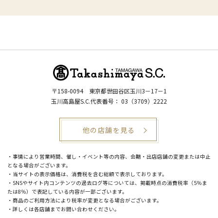
〒158-0094
東京都世田谷区玉川3－17－1
玉川高島屋S.C.代表番号：
03（3709）2222
他の店舗を見る
・事情により営業時間、催し・イベント等の内容、会期・出店店舗の変更または中止
となる場合がございます。
・当サイトの表示価格は、消費税を含む総額で表示しております。
・SNSやサイト内コンテンツの過去ログ等については、掲載時点の消費税率（5％ま
たは8％）で表記している内容が一部ございます。
・商品のご利用方法により税率が変更となる場合がございます。
・詳しくは各店舗までお問い合わせください。