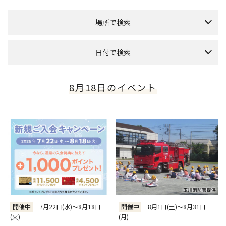
場所で検索
全館
[専門店/百貨店]
日付で検索
グランパティオ
[本館1F]
プラザ（正面入口）
[南館1F]
本日のイベント
今月のイベント
来月のイベント
8月18日のイベント
アレーナホール
[西館1F]
2026年 8月
ローズガーデン
[本館3F]
日
月
火
水
木
金
土
ホワイトモール
[南館6F]
1
フォレストガーデン
7
2
3
4
5
6
8
[本館屋上]
9
10
11
12
13
14
15
PARK&TERRACE OSOTO
[南館屋上]
16
17
18
19
20
21
22
催会場
[本館タカシマヤ6F]
23
24
25
26
27
28
29
アートサロン
[本館タカシマヤ5F]
30
31
玉川タカシマヤ食料品フロア
[本館タカシマヤB1フーズシティ]
～
絞り込む
開催中
7月22日(水)～8月18日
開催中
8月1日(土)～8月31日
全件表示
(火)
(月)