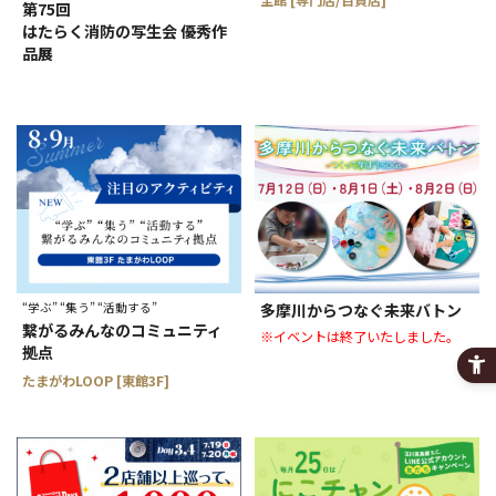
第75回
はたらく消防の写生会 優秀作
品展
“学ぶ” “集う” “活動する”
多摩川からつなぐ未来バトン
繋がるみんなのコミュニティ
※イベントは終了いたしました。
拠点
たまがわLOOP [東館3F]