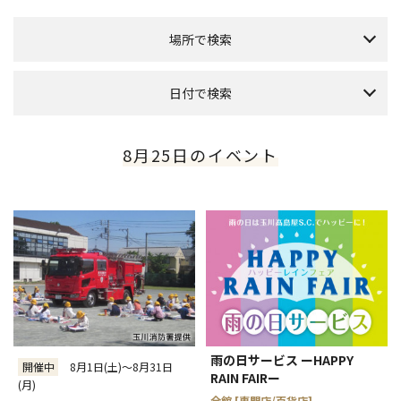
場所で検索
全館
[専門店/百貨店]
日付で検索
グランパティオ
[本館1F]
プラザ（正面入口）
[南館1F]
本日のイベント
今月のイベント
来月のイベント
8月25日のイベント
アレーナホール
[西館1F]
2026年 8月
ローズガーデン
[本館3F]
日
月
火
水
木
金
土
ホワイトモール
[南館6F]
1
フォレストガーデン
8
2
3
4
5
6
7
[本館屋上]
9
10
11
12
13
14
15
PARK&TERRACE OSOTO
[南館屋上]
16
17
18
19
20
21
22
催会場
[本館タカシマヤ6F]
23
24
25
26
27
28
29
アートサロン
[本館タカシマヤ5F]
30
31
玉川タカシマヤ食料品フロア
[本館タカシマヤB1フーズシティ]
雨の日サービス ーHAPPY
～
絞り込む
開催中
8月1日(土)～8月31日
全件表示
RAIN FAIRー
(月)
全館 [専門店/百貨店]