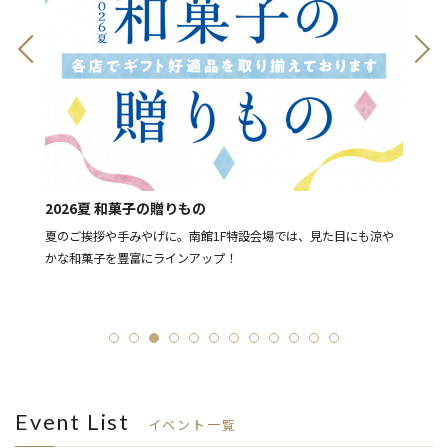
8月11
2026夏 和菓子の贈りもの
[予告]
ー豊富
夏のご挨拶や手みやげに。南館1F特設会場では、見た目にも涼や
LIN
かな和菓子を豊富にラインアップ！
「ショ
ーン
Event List
イベント一覧