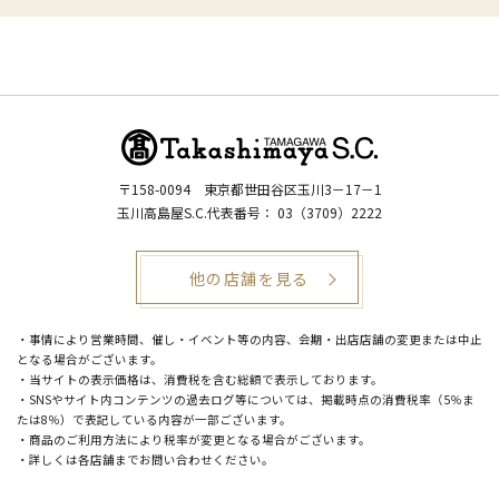
〒158-0094
東京都世田谷区玉川3－17－1
玉川高島屋S.C.代表番号：
03（3709）2222
他の店舗を見る
・事情により営業時間、催し・イベント等の内容、会期・出店店舗の変更または中止
となる場合がございます。
・当サイトの表示価格は、消費税を含む総額で表示しております。
・SNSやサイト内コンテンツの過去ログ等については、掲載時点の消費税率（5％ま
たは8％）で表記している内容が一部ございます。
・商品のご利用方法により税率が変更となる場合がございます。
・詳しくは各店舗までお問い合わせください。