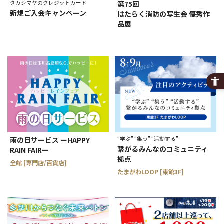
タカシマヤのクレジットカード
第75回
新規ご入会キャンペーン
はたらく消防の写生会 優秀作
品展
雨の日サービス ーHAPPY
“学ぶ” “集う” “活動する”
繋がるみんなのコミュニティ
RAIN FAIRー
拠点
全館 [専門店/百貨店]
たまがわLOOP [東館3F]