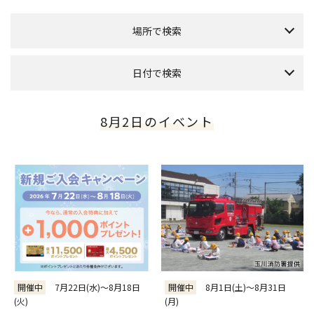
場所で検索
全館
[専門店/百貨店]
日付で検索
グランパティオ
[本館1F]
プラザ（正面入口）
[南館1F]
本日のイベント
今月のイベント
来月のイベント
8月2日のイベント
アレーナホール
[西館1F]
2026年 8月
ローズガーデン
[本館3F]
日
月
火
水
木
金
土
ホワイトモール
[南館6F]
1
フォレストガーデン
7
2
3
4
5
6
8
[本館屋上]
9
10
11
12
13
14
15
PARK&TERRACE OSOTO
[南館屋上]
16
17
18
19
20
21
22
催会場
[本館タカシマヤ6F]
23
24
25
26
27
28
29
アートサロン
[本館タカシマヤ5F]
30
31
玉川タカシマヤ食料品フロア
[本館タカシマヤB1フーズシティ]
～
絞り込む
開催中
7月22日(水)～8月18日
開催中
8月1日(土)～8月31日
全件表示
(火)
(月)