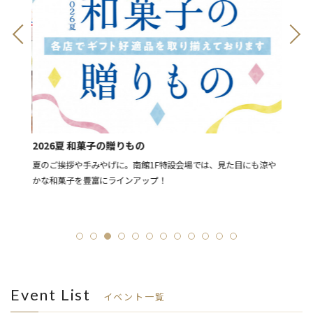
8月11
2026夏 和菓子の贈りもの
[予告]
ー豊富
夏のご挨拶や手みやげに。南館1F特設会場では、見た目にも涼や
LIN
かな和菓子を豊富にラインアップ！
「ショ
ーン
Event List
イベント一覧