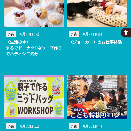
予告
8月18日(火)
予告
8月21日(金)
〈生活の木〉
〈ジョーカー〉のお仕事体験
まるでドーナツ?!なソープ作り
でパティシエ気分
予告
8月22日(土)
予告
8月23日(
日
)