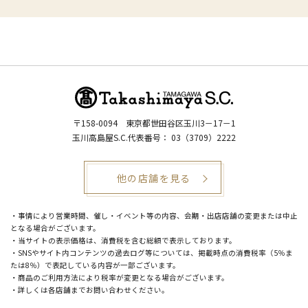
〒158-0094
東京都世田谷区玉川3－17－1
玉川高島屋S.C.代表番号：
03（3709）2222
他の店舗を見る
・事情により営業時間、催し・イベント等の内容、会期・出店店舗の変更または中止
となる場合がございます。
・当サイトの表示価格は、消費税を含む総額で表示しております。
・SNSやサイト内コンテンツの過去ログ等については、掲載時点の消費税率（5％ま
たは8％）で表記している内容が一部ございます。
・商品のご利用方法により税率が変更となる場合がございます。
・詳しくは各店舗までお問い合わせください。