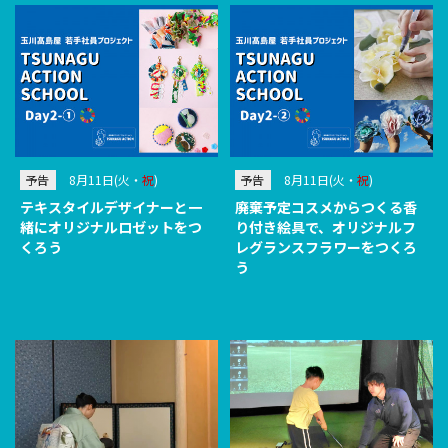
予告
8月11日(火・
祝
)
予告
8月11日(火・
祝
)
テキスタイルデザイナーと一
廃棄予定コスメからつくる香
緒にオリジナルロゼットをつ
り付き絵具で、オリジナルフ
くろう
レグランスフラワーをつくろ
う