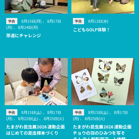
予告
8月10日(月) 、 8月17日
予告
8月12日(水)
(月) 、 8月24日(月)
こどもGOLF体験！
茶道にチャレンジ
予告
8月15日(土) 、 8月17日
予告
8月15日(土) 、 8月17日
(月) 、 8月22日(土) 、 8月25日(火)
(月) 、 8月25日(火)
たまがわ昆虫展2026 連動企画
たまがわ昆虫展2026 連動企画
はじめての昆虫標本づくり
チョウの羽のひみつを写そ