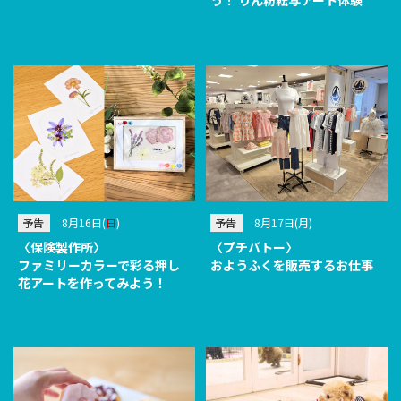
う！ りん粉転写アート体験
予告
8月16日(
日
)
予告
8月17日(月)
〈保険製作所〉
〈プチバトー〉
ファミリーカラーで彩る押し
おようふくを販売するお仕事
花アートを作ってみよう！