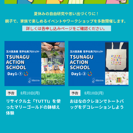
夏休みの自由研究や思い出づくりに！
親子で、家族で楽しめるイベントやワークショップを
多数
開催します。
詳しくは各申し込みページをご確認ください。
予告
8月10日(月)
予告
8月10日(月)
リサイクル土「TUTTI」を使
おはなのクレヨンでトートバ
ったマリーゴールドの鉢植え
ッグをデコレーションしよう
体験