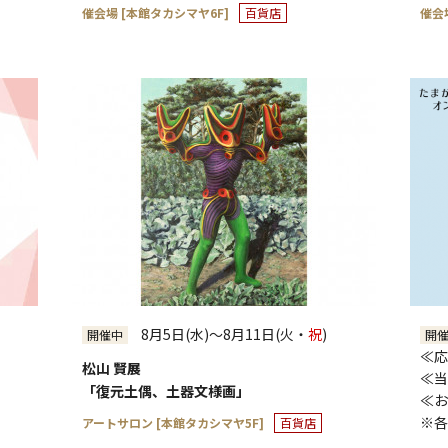
催会場 [本館タカシマヤ6F]
百貨店
催会
8月5日(水)～8月11日(火・
祝
)
開催中
開
≪応
松山 賢展
≪当
「復元土偶、土器文様画」
≪お
※各日
アートサロン [本館タカシマヤ5F]
百貨店