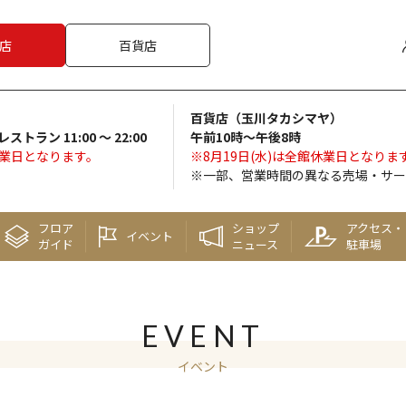
店
百貨店
百貨店（玉川タカシマヤ）
 レストラン 11:00 ～ 22:00
午前10時～午後8時
休業日となります。
※8月19日(水)は全館休業日となりま
※一部、営業時間の異なる売場・サー
フロア
ショップ
アクセス・
イベント
ガイド
ニュース
駐車場
EVENT
イベント