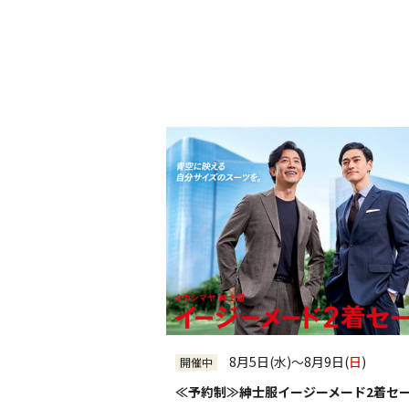
全館
[専門店/百貨店]
グランパティオ
[本館1F]
プラザ（正面入口）
[南館1F]
アレーナホール
[西館1F]
ローズガーデン
[本館3F]
ホワイトモール
[南館6F]
フォレストガーデン
[本館屋上]
PARK&TERRACE OSOTO
[南館屋上]
催会場
[本館タカシマヤ6F]
アートサロン
[本館タカシマヤ5F]
玉川タカシマヤ食料品フロア
[本館タカシ
全件表示
8月5日(水)～8月9日(
日
)
開催中
≪予約制≫紳士服イージーメード2着セ