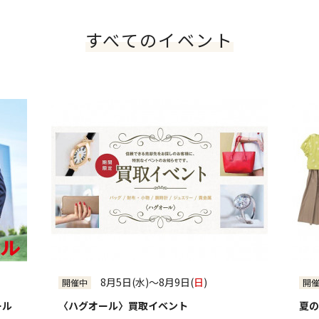
本日のイベント
今
すべてのイベント
日
月
火
2
3
4
9
10
11
16
17
18
23
24
25
30
31
～
マヤB1フーズシティ]
8月5日(水)～8月9日(
日
)
開催中
開
ール
〈ハグオール〉買取イベント
夏の