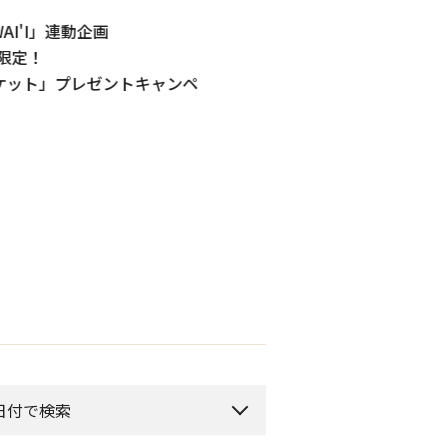
WAI'I」連動企画
[予告] たまがわ昆虫展2026
限定！
～のぞいてみよう虫のせかい
ケット」プレゼントキャンペ
日付で検索