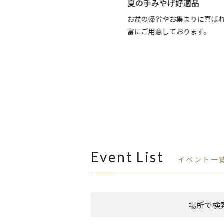
y your Summer
夏の手みやげ好適品
け。新たな季節に心華やぐファッシ
お盆の帰省やお集まりに喜ばれ
します。
富にご用意しております。
Event List
イベント一
場所で検