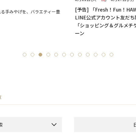
[予告] 「Fresh！Fun！HA
る手みやげを、バラエティー豊
LINE公式アカウント友だち
「ショッピング＆グルメチ
ーン
覧
索