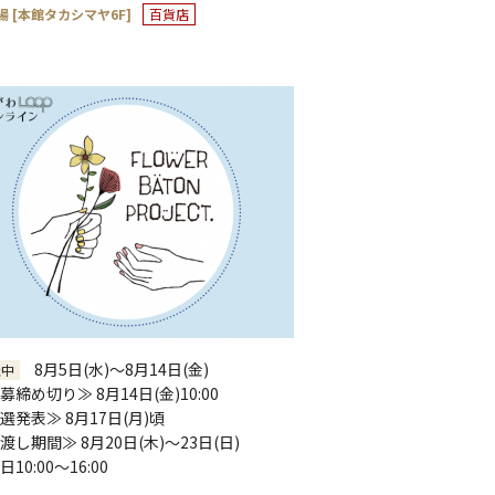
場 [本館タカシマヤ6F]
百貨店
8月5日(水)～8月14日(金)
催中
募締め切り≫ 8月14日(金)10:00
選発表≫ 8月17日(月)頃
渡し期間≫ 8月20日(木)～23日(日)
10:00～16:00