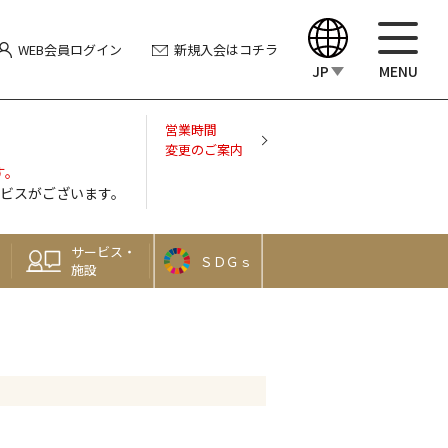
WEB会員
ログイン
新規入会
はコチラ
JP
MENU
English
営業時間
変更のご案内
す。
中文（繁體）
ビスがございます。
中文（简体）
サービス・
ＳＤＧｓ
施設
한국어
Japanese