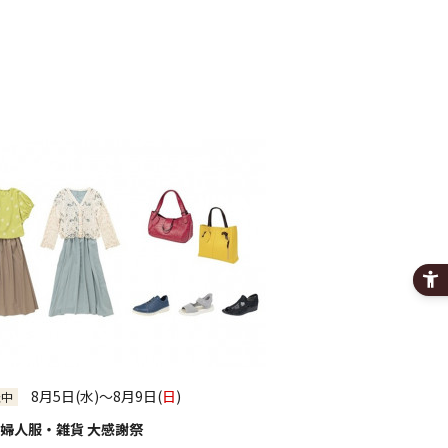
月のイベント
来月のイベント
2026年 8月
水
木
金
土
1
5
6
8
7
12
13
14
15
19
20
21
22
26
27
28
29
絞り込む
8月5日(水)～8月9日(
日
)
催中
婦人服・雑貨 大感謝祭