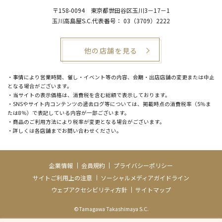
〒158-0094
東京都世田谷区玉川3－17－1
玉川高島屋S.C.代表番号：
03（3709）2222
他の店舗を見る
・事情により営業時間、催し・イベント等の内容、会期・出店店舗の変更または中止
となる場合がございます。
・当サイトの表示価格は、消費税を含む総額で表示しております。
・SNSやサイト内コンテンツの過去ログ等については、掲載時点の消費税率（5％ま
たは8％）で表記している内容が一部ございます。
・商品のご利用方法により税率が変更となる場合がございます。
・詳しくは各店舗までお問い合わせください。
企業情報
会員規約
プライバシーポリシー
サイトご利用上の注意
ソーシャルメディアガイドライン
ウェブアクセシビリティ方針
サイトマップ
©Tamagawa Takashimaya S.C.