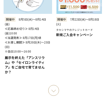
開催中
8月5日(水)～8月14日
開催中
7月22日(水)～8月18日
(金)
(火)
≪応募締め切り≫ 8月14日
タカシマヤのクレジットカード
(金)10:00
新規ご入会キャンペーン
≪当選発表≫ 8月17日(月)頃
≪お渡し期間≫ 8月20日(木)～23日
(日)
※各日10:00～16:00
展示を終えた「アンスリウ
ム」や「セイロンライティ
ア」をご自宅で育てません
か？