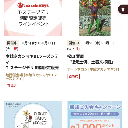
開催中
8月5日(水)～8月11日
開催中
8月5日(水)～8月11日
(火・
祝
)
(火・
祝
)
本館タカシマヤB1フーズシテ
松山 賢展
ィ
「復元土偶、土器文様画」
T-ステージデリ 期間限定販売
アートサロン [本館タカシマヤ5F]
地階催会場 [本館タカシマヤB1フ
百貨店
ーズシティ]
百貨店