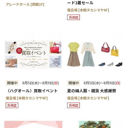
ード2着セール
アレーナホール [西館1F]
催会場 [本館タカシマヤ6F]
百貨店
開催中
8月5日(水)～8月9日(
日
)
開催中
8月5日(水)～8月9日(
日
)
〈ハグオール〉買取イベント
夏の婦人服・雑貨 大感謝祭
催会場 [本館タカシマヤ6F]
催会場 [本館タカシマヤ6F]
百貨店
百貨店