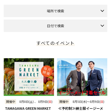
場所で検索
全館
[専門店/百貨店]
日付で検索
グランパティオ
[本館1F]
プラザ（正面入口）
[南館1F]
本日のイベント
今月のイベント
来月のイベント
すべてのイベント
アレーナホール
[西館1F]
2026年 8月
ローズガーデン
[本館3F]
日
月
火
水
木
金
土
ホワイトモール
[南館6F]
1
フォレストガーデン
2
3
4
5
6
7
8
[本館屋上]
9
10
11
12
13
14
15
PARK&TERRACE OSOTO
[南館屋上]
16
17
18
19
20
21
22
催会場
[本館タカシマヤ6F]
23
24
25
26
27
28
29
アートサロン
[本館タカシマヤ5F]
30
31
玉川タカシマヤ食料品フロア
[本館タカシマヤB1フーズシティ]
～
絞り込む
開催中
8月8日(土) 、 8月9日(
日
)
開催中
8月5日(水)～8月9日(
日
)
全件表示
TAMAGAWA GREEN MARKET
≪予約制≫紳士服イージーメ