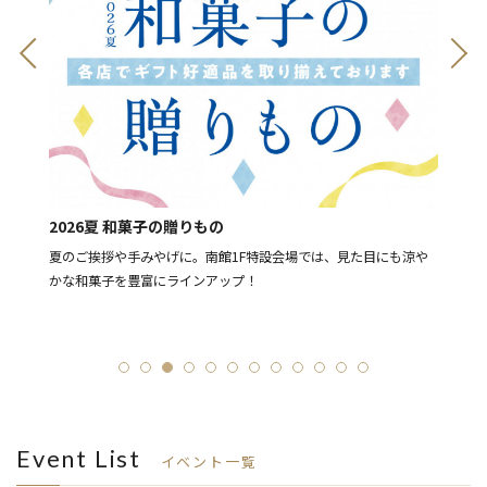
8月11
2026夏 和菓子の贈りもの
[予告]
ー豊富
夏のご挨拶や手みやげに。南館1F特設会場では、見た目にも涼や
LIN
かな和菓子を豊富にラインアップ！
「ショ
ーン
Event List
イベント一覧