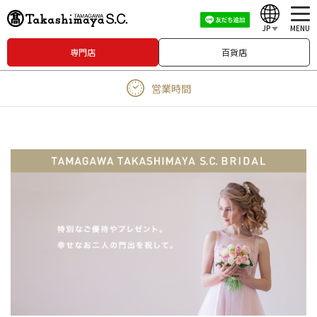
JP
MENU
専門店
百貨店
English
営業時間
中文（繁
體）
中文（简体）
한
국
어
Japanese