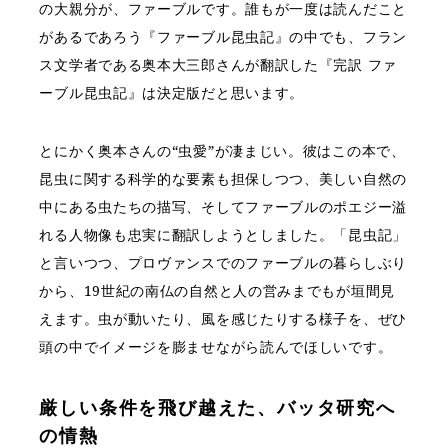
の大親分が、ファーブルです。誰もが一度は読んだこと
があるであろう『ファーブル昆虫記』の中でも、フラン
ス文学者である奥本大三郎さんが翻訳した『完訳 ファ
ーブル昆虫記』は決定版だと思います。
とにかく奥本さんの“虫愛”が凄まじい。彼はこの本で、
昆虫に関する科学的な要素も担保しつつ、美しい自然の
中にある虫たちの描写、そしてファーブルのポエジー溢
れる人物像も忠実に翻訳しようとしました。「昆虫記」
と言いつつ、プロヴァンスでのファーブルの暮らしぶり
から、19世紀の南仏の自然と人の営みまでもが垣間見
えます。虫が動いたり、風を感じたりする様子を、ぜひ
頭の中でイメージを膨ませながら読んでほしいです。
厳しい条件を飛び越えた、バッタ研究へ
の情熱