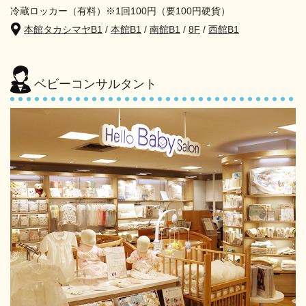
冷蔵ロッカー（有料）※1回100円（要100円硬貨）
本館タカシマヤB1
/
本館B1
/
南館B1
/
8F
/
西館B1
ベビーコンサルタント