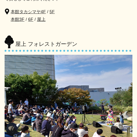
本館タカシマヤ4F
/
5F
本館3F
/
6F
/
屋上
屋上 フォレストガーデン