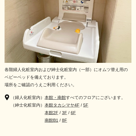
各階婦人化粧室内および紳士化粧室内（一部）にオムツ替え用の
ベビーベッドを備えております。
場所をご確認のうえご利用ください。
（婦人化粧室内）
本館・南館
すべてのフロアにございます。
（紳士化粧室内）
本館タカシマヤ4F
/
5F
本館2F
/
3F
/
6F
南館B1
/
8F