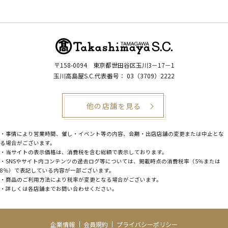
〒158-0094
東京都世田谷区玉川3－17－1
玉川高島屋S.C.代表番号：
03（3709）2222
他の店舗を見る
・事情により営業時間、催し・イベント等の内容、会期・出店店舗の変更または中止とな
る場合がございます。
・当サイトの表示価格は、消費税を含む総額で表示しております。
・SNSやサイト内コンテンツの過去ログ等については、掲載時点の消費税率（5％または
8％）で表記している内容が一部ございます。
・商品のご利用方法により税率が変更となる場合がございます。
・詳しくは各店舗までお問い合わせください。
企業情報
会員規約
プライバシーポリシー