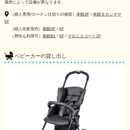
場所によって設備が異なります。
（婦人専用/カーテン仕切りの個室）
本館3F
/
本館タカシマヤ
5F
（婦人化粧室内）
南館4F
/
6F
（男性も利用可）
南館B1
/
5F
/
マロニエコート1F
ベビーカーの貸し出し