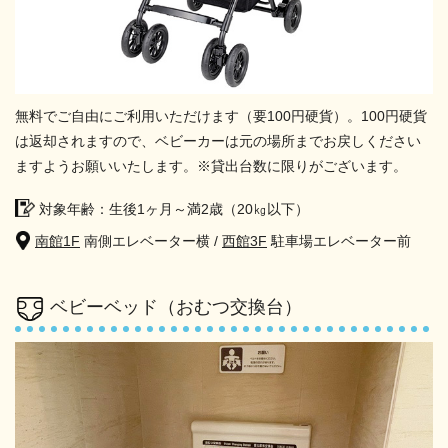
無料でご自由にご利用いただけます（要100円硬貨）。100円硬貨
は返却されますので、ベビーカーは元の場所までお戻しください
ますようお願いいたします。※貸出台数に限りがございます。
対象年齢：生後1ヶ月～満2歳（20㎏以下）
南館1F
南側エレベーター横 /
西館3F
駐車場エレベーター前
ベビーベッド（おむつ交換台）