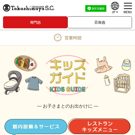
JP
MENU
専門店
百貨店
English
営業時間
中文（繁體）
中文（简体）
한국어
Japanese
― お子さまとのお出かけに ―