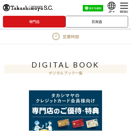
JP
MENU
専門店
百貨店
English
営業時間
中文（繁體）
中文（简体）
한국어
DIGITAL BOOK
デジタルブック一覧
Japanese