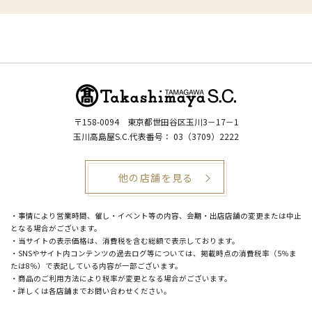
〒158-0094
東京都世田谷区玉川3－17－1
玉川高島屋S.C.代表番号：
03（3709）2222
他の店舗を見る
・事情により営業時間、催し・イベント等の内容、会期・出店店舗の変更または中止
となる場合がございます。
・当サイトの表示価格は、消費税を含む総額で表示しております。
・SNSやサイト内コンテンツの過去ログ等については、掲載時点の消費税率（5％ま
たは8％）で表記している内容が一部ございます。
・商品のご利用方法により税率が変更となる場合がございます。
・詳しくは各店舗までお問い合わせください。