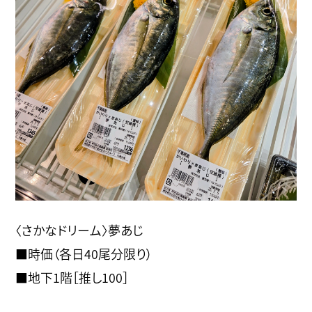
〈さかなドリーム〉夢あじ
■時価（各日40尾分限り）
■地下1階［推し100］