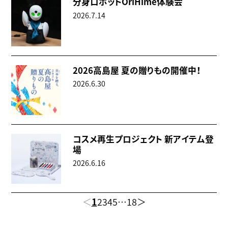
分身ロボットOriHime体験会
2026.7.14
2026高島屋 夏の贈りもの開催中！
2026.6.30
コスメ再生プロジェクト 新アイテム登
場
2026.6.16
＜
1
2
3
4
5
…
18
＞