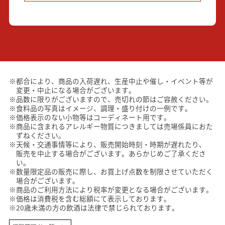
※都合により、商品の入荷遅れ、生産中止や催し・イベント等が
変更・中止になる場合がございます。
※品数に限りがございますので、売切れの節はご容赦ください。
※食料品の写真はイメージ、調理・盛り付けの一例です。
※価格表示のない小物等はコーディネート用です。
※商品に含まれるアレルギー物質につきましては売場係員におた
ずねください。
※天候・交通事情等により、販売開始時刻・時期が遅れたり、
販売を中止する場合がございます。あらかじめご了承くださ
い。
※数量限定品の販売に際し、お買上げ点数を制限させていただく
場合がございます。
※商品のご利用方法により税率が変更となる場合がございます。
※価格は消費税を含む総額にて表示しております。
※20歳未満の方の飲酒は法律で禁じられております。