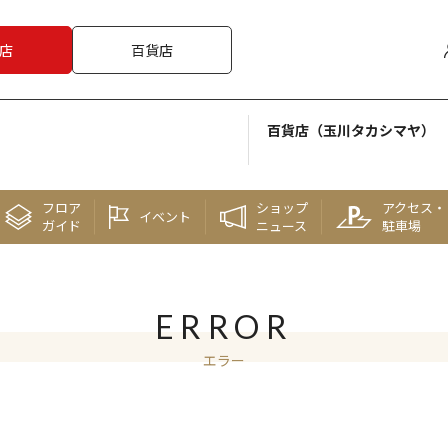
店
百貨店
百貨店（玉川タカシマヤ）
フロア
ショップ
アクセス・
イベント
ガイド
ニュース
駐車場
ERROR
エラー