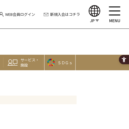
WEB会員
ログイン
新規入会
はコチラ
JP
MENU
English
中文（繁體）
サービス・
ＳＤＧｓ
中文（简体）
施設
한국어
Japanese