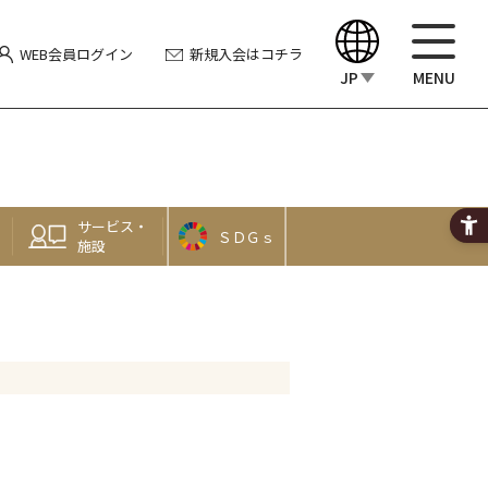
WEB会員
ログイン
新規入会
はコチラ
JP
MENU
English
中文（繁體）
サービス・
ＳＤＧｓ
中文（简体）
施設
한국어
Japanese