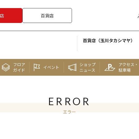
店
百貨店
百貨店（玉川タカシマヤ）
フロア
ショップ
アクセス・
イベント
ガイド
ニュース
駐車場
ERROR
エラー