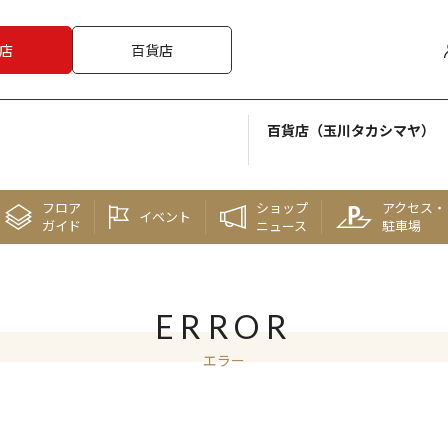
店
百貨店
百貨店（玉川タカシマヤ）
フロア
ショップ
アクセス・
イベント
ガイド
ニュース
駐車場
ERROR
エラー