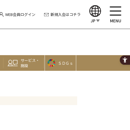
WEB会員
ログイン
新規入会
はコチラ
JP
MENU
English
中文（繁體）
サービス・
ＳＤＧｓ
中文（简体）
施設
한국어
Japanese