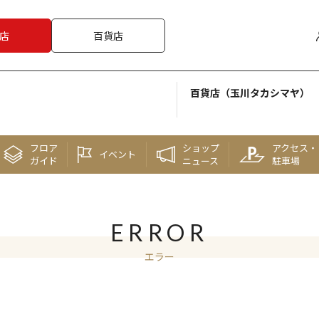
店
百貨店
百貨店（玉川タカシマヤ）
フロア
ショップ
アクセス・
イベント
ガイド
ニュース
駐車場
ERROR
エラー