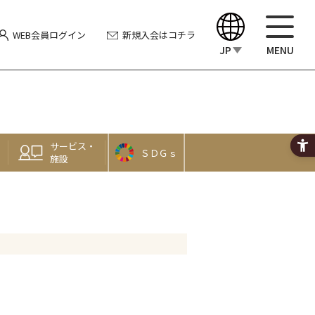
WEB会員
ログイン
新規入会
はコチラ
JP
MENU
English
中文（繁體）
サービス・
ＳＤＧｓ
中文（简体）
施設
한국어
Japanese