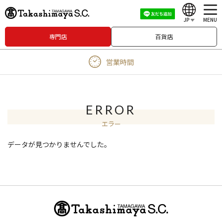
JP
MENU
専門店
百貨店
English
営業時間
中文（繁體）
中文（简体）
한국어
ERROR
エラー
Japanese
データが見つかりませんでした。