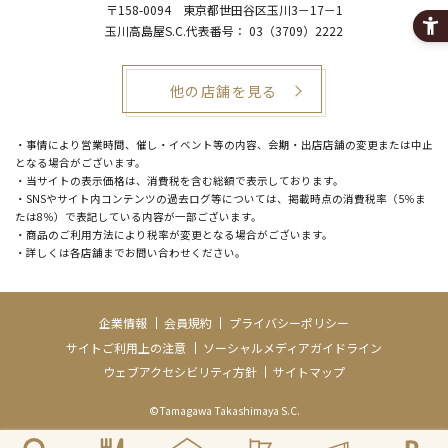
〒158-0094
東京都世田谷区玉川3－17－1
玉川高島屋S.C.代表番号：
03（3709）2222
他の店舗を見る
・事情により営業時間、催し・イベント等の内容、会期・出店店舗の変更または中止
となる場合がございます。
・当サイトの表示価格は、消費税を含む総額で表示しております。
・SNSやサイト内コンテンツの過去ログ等については、掲載時点の消費税率（5％ま
たは8％）で表記している内容が一部ございます。
・商品のご利用方法により税率が変更となる場合がございます。
・詳しくは各店舗までお問い合わせください。
企業情報
会員規約
プライバシーポリシー
サイトご利用上の注意
ソーシャルメディアガイドライン
ウェブアクセシビリティ方針
サイトマップ
©Tamagawa Takashimaya S.C.