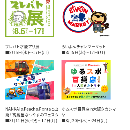
プレバト才能アリ展
らいよんチャン マーケット
■8月5日(水)～17日(月)
■8月5日(水)～17日(月)
NANKAI＆Peach＆Pontaと出
ゆるスポ百貨店in大阪タカシマ
発！ 高島屋なつやすみフェスタ
ヤ
■8月11日(火・祝)～17日(月)
■8月20日(木)～24日(月)