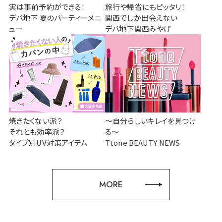
実は事前予約ができる！
旅行や帰省にもピッタリ！
デパ地下 夏のパーティーメニ
関西でしか出会えない
ュー
デパ地下関西みやげ
焼きたくない派？
～自分らしいキレイを見つけ
それとも効率派？
る～
タイプ別UV対策アイテム
Ttone BEAUTY NEWS
MORE