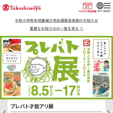
07
JP
MENU
今日の大阪高島屋
令和８年熊本地震被災地支援募金実施のお知らせ
重要なお知らせの一覧を見る ＞
プレバト才能アリ展