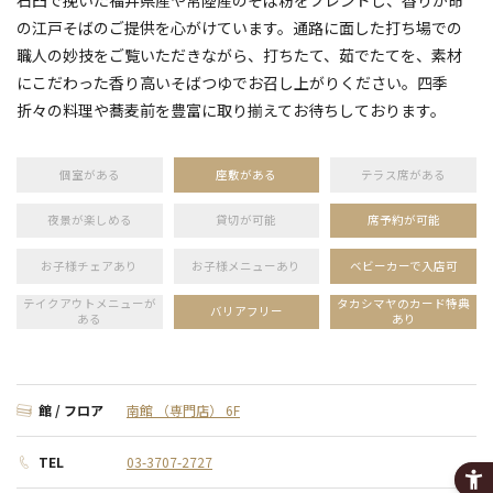
石臼で挽いた福井県産や常陸産のそば粉をブレンドし、香りが命
の江戸そばのご提供を心がけています。通路に面した打ち場での
職人の妙技をご覧いただきながら、打ちたて、茹でたてを、素材
にこだわった香り高いそばつゆでお召し上がりください。四季
折々の料理や蕎麦前を豊富に取り揃えてお待ちしております。
個室がある
座敷がある
テラス席がある
夜景が楽しめる
貸切が可能
席予約が可能
お子様チェアあり
お子様メニューあり
ベビーカーで入店可
テイクアウトメニューが
タカシマヤのカード特典
バリアフリー
ある
あり
館 / フロア
南館 （専門店） 6F
TEL
03-3707-2727