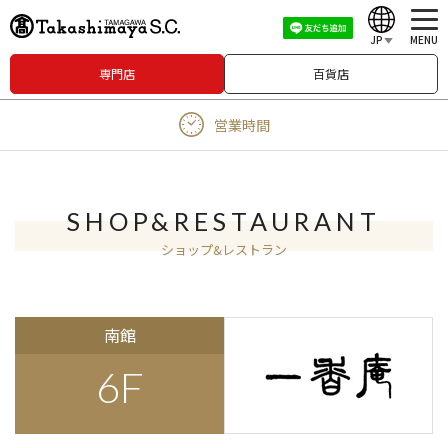
JP
MENU
専門店
百貨店
English
営業時間
中文（繁體）
中文（简体）
한국어
SHOP&RESTAURANT
ショップ&レストラン
Japanese
南館
6F