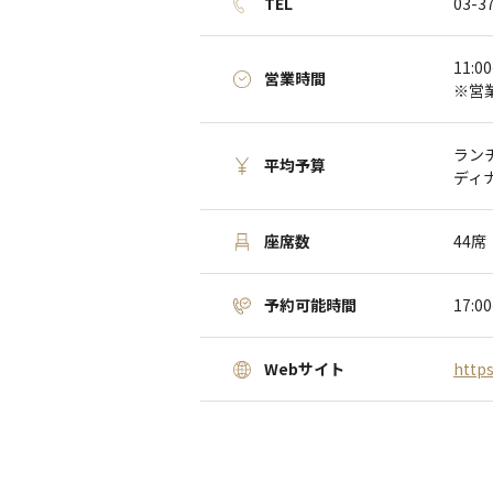
TEL
03-3
11:0
営業時間
※営
ランチ
平均予算
ディナ
座席数
44席
予約可能時間
17
Webサイト
https