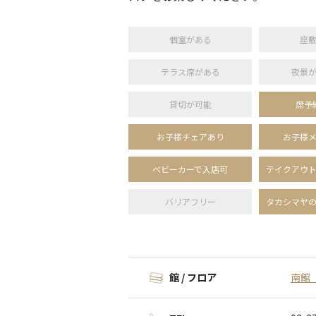
個室がある
座
テラス席がある
夜景
貸切が可能
席予
お子様チェアあり
お子様
ベビーカーで入店可
テイクアウ
バリアフリー
タカシマヤ
館 / フロア
南館 