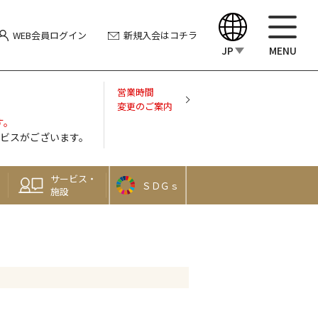
WEB会員
ログイン
新規入会
はコチラ
JP
MENU
English
営業時間
変更のご案内
す。
中文（繁體）
ビスがございます。
中文（简体）
サービス・
ＳＤＧｓ
施設
한국어
Japanese