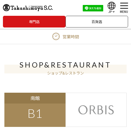
JP
MENU
専門店
百貨店
English
営業時間
中文（繁體）
中文（简体）
한국어
SHOP&RESTAURANT
ショップ&レストラン
Japanese
南館
B1