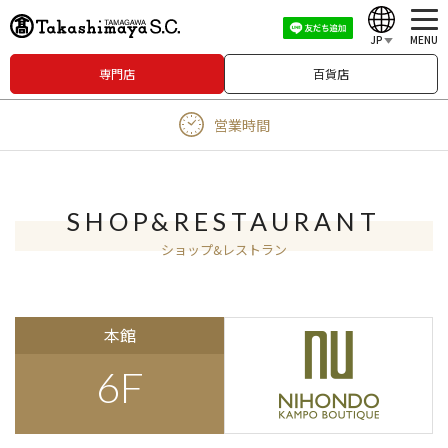
JP
MENU
専門店
百貨店
English
営業時間
中文（繁體）
中文（简体）
한국어
SHOP&RESTAURANT
ショップ&レストラン
Japanese
本館
6F