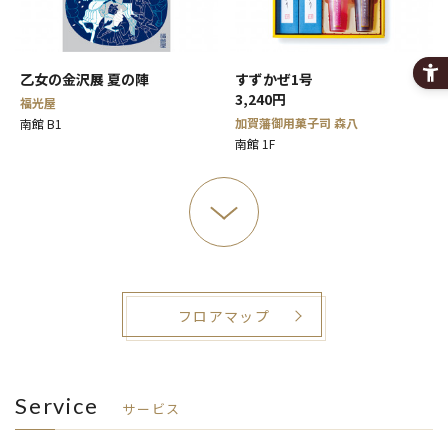
乙女の金沢展 夏の陣
すずかぜ1号
3,240円
福光屋
加賀藩御用菓子司 森八
南館 B1
南館 1F
フロアマップ
Service
サービス