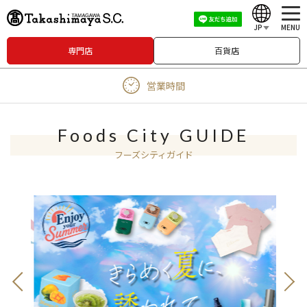
JP
MENU
専門店
百貨店
English
営業時間
中文（繁體）
中文（简体）
Foods City GUIDE
한국어
フーズシティガイド
Japanese