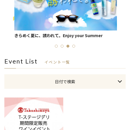
きらめく夏に、誘われて。Enjoy your Summer
本館B
Event List
イベント一覧
日付で検索
本日のイベント
今月のイベント
来月のイベント
2026年 8月
日
月
火
水
木
金
土
1