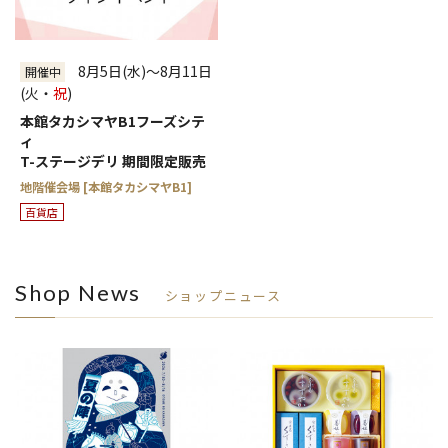
8
2
3
4
5
6
7
9
10
11
12
13
14
15
16
17
18
19
20
21
22
8月5日(水)～8月11日
開催中
23
24
25
26
27
28
29
(火・
祝
)
30
31
本館タカシマヤB1フーズシテ
ィ
～
絞り込む
T-ステージデリ 期間限定販売
地階催会場 [本館タカシマヤB1]
百貨店
Shop News
ショップニュース