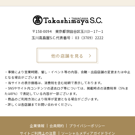
〒158-0094
東京都世田谷区玉川3－17－1
玉川高島屋S.C.代表番号：
03（3709）2222
他の店舗を見る
・事情により営業時間、催し・イベント等の内容、会期・出店店舗の変更または中止
となる場合がございます。
・当サイトの表示価格は、消費税を含む総額で表示しております。
・SNSやサイト内コンテンツの過去ログ等については、掲載時点の消費税率（5％ま
たは8％）で表記している内容が一部ございます。
・商品のご利用方法により税率が変更となる場合がございます。
・詳しくは各店舗までお問い合わせください。
企業情報
会員規約
プライバシーポリシー
サイトご利用上の注意
ソーシャルメディアガイドライン