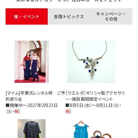
キャンペーン・
催・イベント
各階トピックス
その他
[マイム]卒業式レンタル袴 ご予
［ウエルダ］ギリシャ製アクセサリ
約承り会
ー・雑貨期間限定イベント
■開催中～2027年2月23日
■8月5日（水）～8月11日（火・
（火・
祝
）
祝
）