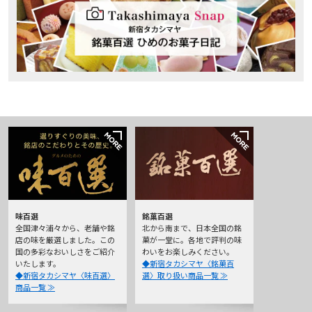
味百選
銘菓百選
全国津々浦々から、老舗や銘
北から南まで、日本全国の銘
店の味を厳選しました。この
菓が一堂に。各地で評判の味
国の多彩なおいしさをご紹介
わいをお楽しみください。
いたします。
◆新宿タカシマヤ〈銘菓百
◆新宿タカシマヤ〈味百選〉
選〉取り扱い商品一覧 ≫
商品一覧 ≫