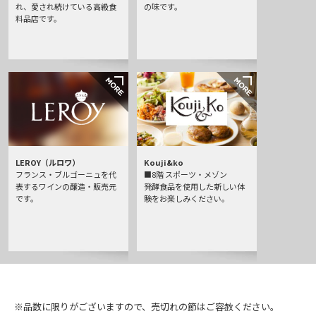
れ、愛され続けている高級食
の味です。
料品店です。
LEROY（ルロワ）
Kouji&ko
フランス・ブルゴーニュを代
■8階 スポーツ・メゾン
表するワインの醸造・販売元
発酵食品を使用した新しい体
です。
験をお楽しみください。
※品数に限りがございますので、売切れの節はご容赦ください。