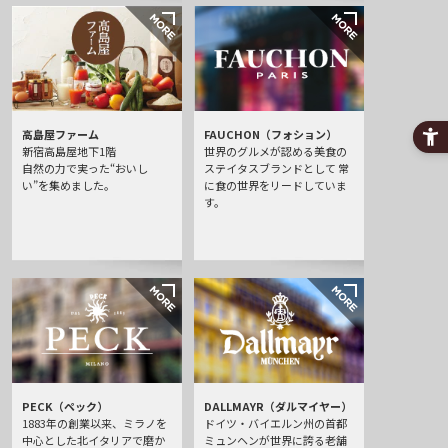
高島屋ファーム
FAUCHON（フォション）
新宿高島屋地下1階
世界のグルメが認める美食の
自然の力で実った“おいし
ステイタスブランドとして 常
い”を集めました。
に食の世界をリードしていま
す。
PECK（ペック）
DALLMAYR（ダルマイヤー）
1883年の創業以来、ミラノを
ドイツ・バイエルン州の首都
中心とした北イタリアで磨か
ミュンヘンが世界に誇る老舗