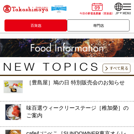
09
JP
MENU
今日の新宿高島屋
（百貨店）
百貨店
専門店
すべて見る
［豊島屋］鳩の日 特別販売会のお知らせ
味百選ウィークリーステージ［稚加榮］の
ご案内
cafeむにぺこ［SUNDOWNER東京オムレ