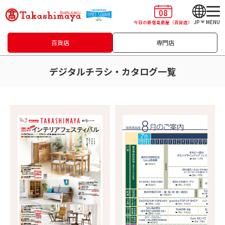
08
JP
MENU
今日の新宿高島屋
（百貨店）
百貨店
専門店
デジタルチラシ・カタログ一覧