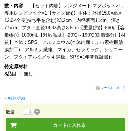
数・内容
： 【セット内容】レンジメート マグポット×1、
専用レシピブック×1【サイズ(約)】本体：外径15.0×高さ
12.0×全長(持ち手を含む)23.2cm、内径底面11cm、深さ
7.5cm、フタ：直径14.3×高さ3.8cm【重量(約)】860g【容
量(約)】1000mL【対応温度】-20℃～190℃(樹脂部分)【材
質】本体：SPS、アルミニウム(本体内面：ふっ素樹脂塗
膜加工)、アルミナ繊維、マイカ、セラミック、シリコー
ン、フタ：アルミメッキ鋼板、SPS●1年間保証書付
特定原材料
8品目
： 無し
マークについて
商品の詳細
数量
カートに入れる