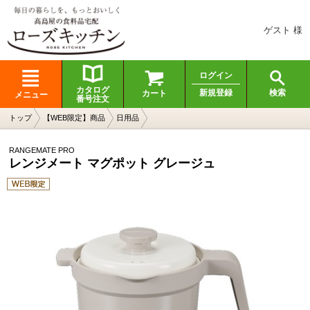
ゲスト 様
ログイン
カタログ
検索
新規登録
カート
メニュー
番号注文
トップ
【WEB限定】商品
日用品
RANGEMATE PRO
レンジメート マグポット グレージュ