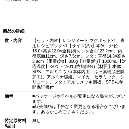
商品の詳細
数・内容
【セット内容】レンジメート マグポット×1、専
用レシピブック×1【サイズ(約)】本体：外径
15.0×高さ12.0×全長(持ち手を含む)23.2cm、内
径底面11cm、深さ7.5cm、フタ：直径14.3×高さ
3.8cm【重量(約)】860g【容量(約)】1000mL【対
応温度】-20℃～190℃(樹脂部分)【材質】本体：
SPS、アルミニウム(本体内面：ふっ素樹脂塗膜
加工)、アルミナ繊維、マイカ、セラミック、シ
リコーン、フタ：アルミメッキ鋼板、SPS●1年
間保証書付
備考
■パッケージやラベルが変更になる場合がござい
ます。
■販売価格は予告なく変更となる場合がございま
す。あらかじめご了承ください。
特定原材料
無し
8品目