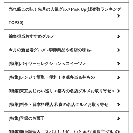
売れ筋この味！先月の人気グルメPick Up(販売数ランキング
TOP30)
編集担当おすすめグルメ
今月の新登場グルメ -季節商品や名店の味も-
[特集]バイヤーセレクション＜スイーツ＞
[特集]レンジで簡単・便利！冷凍弁当＆丼もの
[特集]東京あじわい巡り＜都内の名店グルメお取り寄せ＞
[特集]料亭・日本料理店 和食の名店グルメお取り寄せ
[特集]季節のお菓子
[特集]簡単調理＆コスパよし！忙しいときの“救世主グルメ”