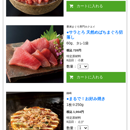
カートに入れる
豊洲まぐろ専門ホクエイ
●サラとろ 天然めばちまぐろ切
落し
60g、タレ1袋
税込
720円
特定原材料
8品目： 小麦
数量：
カートに入れる
鐘崎
●まるで！お好み焼き
1枚※250g
税込
1,004円
特定原材料
8品目： えび
数量：