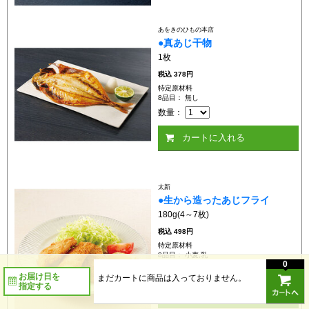
あをきのひもの本店
●真あじ干物
1枚
税込
378円
特定原材料
8品目： 無し
数量：
カートに入れる
太新
●生から造ったあじフライ
180g(4～7枚)
税込
498円
特定原材料
8品目： 小麦,乳
0
数量：
お届け日を
まだカートに商品は入っておりません。
指定する
カートに入れる