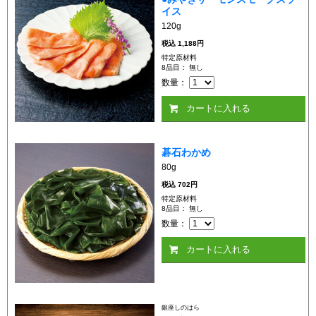
イス
120g
税込
1,188円
特定原材料
8品目： 無し
数量：
カートに入れる
碁石わかめ
80g
税込
702円
特定原材料
8品目： 無し
数量：
カートに入れる
銀座しのはら