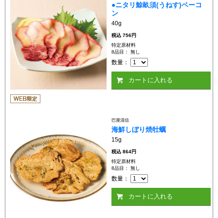
●ニタリ鯨畝須(うねす)ベーコ
ン
40g
税込
756円
特定原材料
8品目： 無し
数量：
カートに入れる
巴屋清信
海鮮しぼり焼牡蠣
15g
税込
864円
特定原材料
8品目： 無し
数量：
カートに入れる