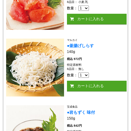
8品目： 小麦,乳
数量：
カートに入れる
マルカイ
●釜揚げしらす
140g
税込
972円
特定原材料
8品目： 無し
数量：
カートに入れる
宝成食品
●岩もずく 味付
150g
税込
842円