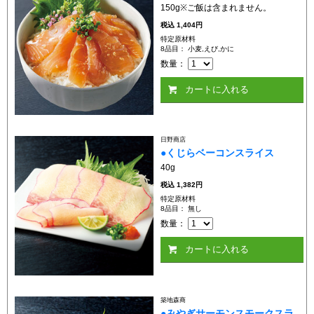
150g※ご飯は含まれません。
税込
1,404円
特定原材料
8品目： 小麦,えび,かに
数量：
カートに入れる
日野商店
●くじらベーコンスライス
40g
税込
1,382円
特定原材料
8品目： 無し
数量：
カートに入れる
築地森商
●みやぎサーモンスモークスラ