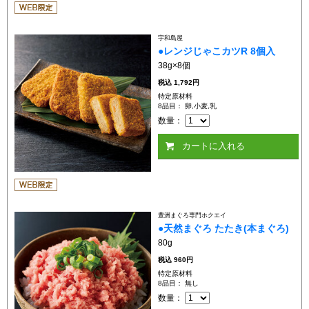
宇和島屋
●レンジじゃこカツR 8個入
38g×8個
税込
1,792円
特定原材料
8品目： 卵,小麦,乳
数量：
カートに入れる
豊洲まぐろ専門ホクエイ
●天然まぐろ たたき(本まぐろ)
80g
税込
960円
特定原材料
8品目： 無し
数量：