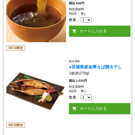
税込
648円
特定原材料
8品目： 無し
数量：
カートに入れる
仙台漬魚
●宮城県産金華さば開き干し
1枚(約270g)
税込
1,026円
特定原材料
8品目： 無し
数量：
カートに入れる