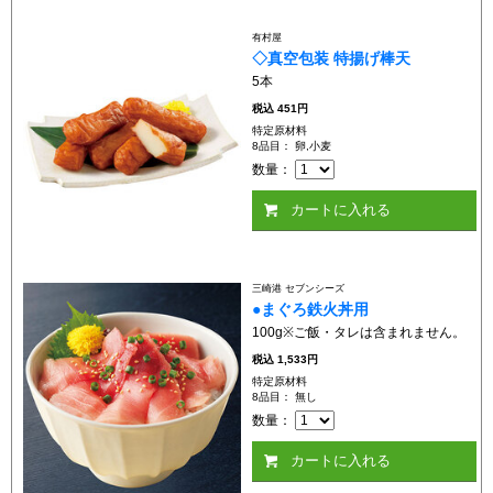
有村屋
◇真空包装 特揚げ棒天
5本
税込
451円
特定原材料
8品目： 卵,小麦
数量：
カートに入れる
三崎港 セブンシーズ
●まぐろ鉄火丼用
100g※ご飯・タレは含まれません。
税込
1,533円
特定原材料
8品目： 無し
数量：
カートに入れる