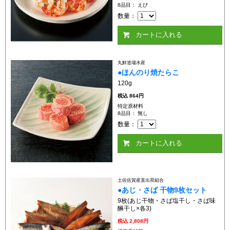
8品目： えび
数量：
カートに入れる
丸鮮道場水産
●ほんのり焼たらこ
120g
税込
864円
特定原材料
8品目： 無し
数量：
カートに入れる
土佐佐賀産直出荷組合
●あじ・さば 干物9枚セット
9枚(あじ干物・さば塩干し・さば味
醂干し×各3)
税込
2,808円