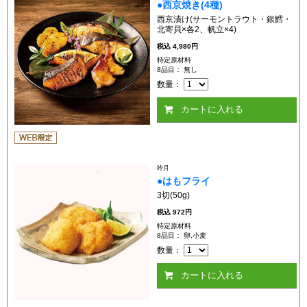
●西京焼き(4種)
西京漬け(サーモントラウト・銀鱈・
北寄貝×各2、帆立×4)
税込
4,980円
特定原材料
8品目： 無し
数量：
カートに入れる
吟月
●はもフライ
3切(50g)
税込
972円
特定原材料
8品目： 卵,小麦
数量：
カートに入れる