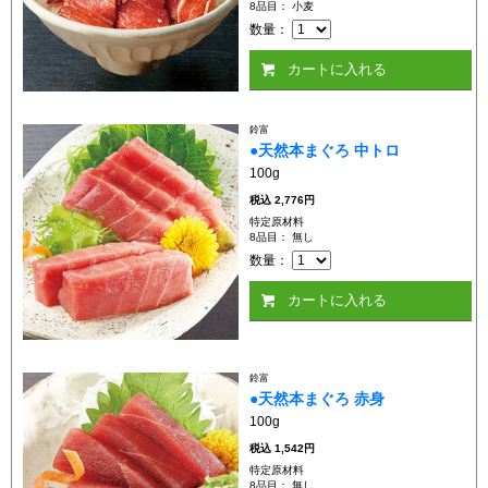
8品目： 小麦
数量：
カートに入れる
鈴富
●天然本まぐろ 中トロ
100g
税込
2,776円
特定原材料
8品目： 無し
数量：
カートに入れる
鈴富
●天然本まぐろ 赤身
100g
税込
1,542円
特定原材料
8品目： 無し