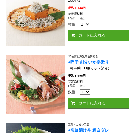
100g×2
税込
1,134円
特定原材料
8品目： 無し
数量：
カートに入れる
JF佐賀玄海漁業協同組合
●呼子 剣先いか姿造り
1杯※約100g(カット済み)
税込
3,456円
特定原材料
8品目： 無し
数量：
カートに入れる
五島くんせい工房
●海鮮漬け丼 鯛白ダレ