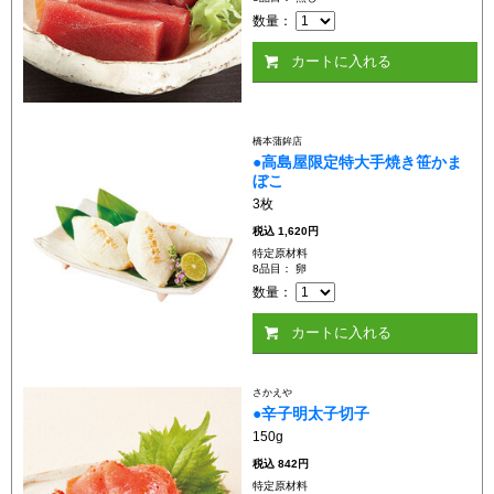
数量：
カートに入れる
橋本蒲鉾店
●高島屋限定特大手焼き笹かま
ぼこ
3枚
税込
1,620円
特定原材料
8品目： 卵
数量：
カートに入れる
さかえや
●辛子明太子切子
150g
税込
842円
特定原材料