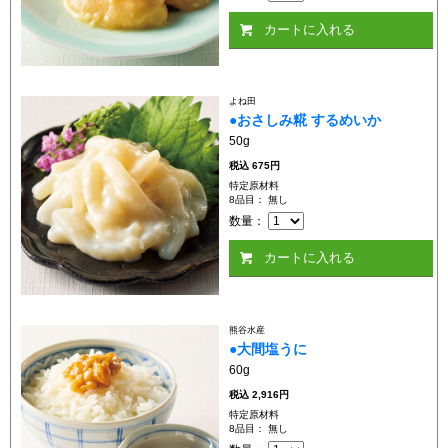
カートに入れる
よね田
●おさしみ糀 するめいか
50g
税込
675円
特定原材料
8品目： 無し
数量：
カートに入れる
熊谷水産
●大間塩うに
60g
税込
2,916円
特定原材料
8品目： 無し