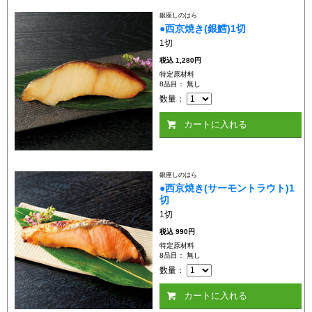
銀座しのはら
●西京焼き(銀鱈)1切
1切
税込
1,280円
特定原材料
8品目： 無し
数量：
カートに入れる
銀座しのはら
●西京焼き(サーモントラウト)1
切
1切
税込
990円
特定原材料
8品目： 無し
数量：
カートに入れる