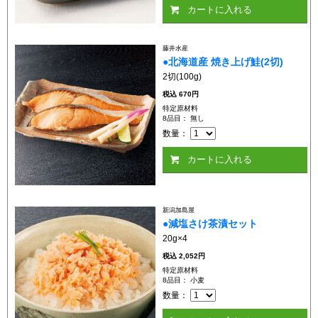
カートに入れる
藤井水産
●北海道産 焼き上げ鮭(2切)
2切(100g)
税込
670円
特定原材料
8品目： 無し
数量：
カートに入れる
新潟加島屋
●減塩さけ茶漬セット
20g×4
税込
2,052円
特定原材料
8品目： 小麦
数量：