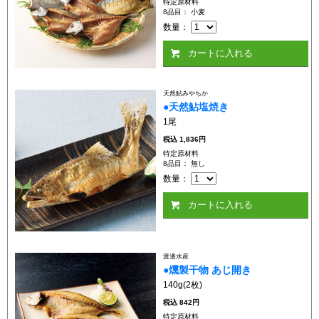
特定原材料
8品目： 小麦
数量：
カートに入れる
天然鮎みやちか
●天然鮎塩焼き
1尾
税込
1,836円
特定原材料
8品目： 無し
数量：
カートに入れる
渡邊水産
●燻製干物 あじ開き
140g(2枚)
税込
842円
特定原材料