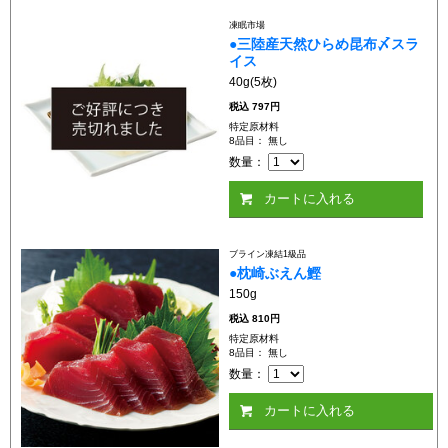
凍眠市場
●三陸産天然ひらめ昆布〆スラ
イス
40g(5枚)
税込
797円
特定原材料
8品目： 無し
数量：
カートに入れる
ブライン凍結1級品
●枕崎ぶえん鰹
150g
税込
810円
特定原材料
8品目： 無し
数量：
カートに入れる