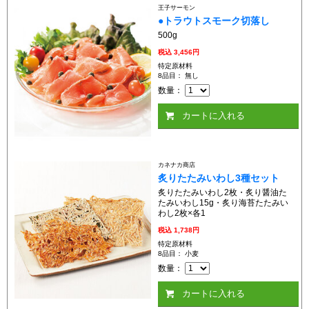
王子サーモン
●トラウトスモーク切落し
500g
税込
3,456円
特定原材料
8品目： 無し
数量：
カートに入れる
カネナカ商店
炙りたたみいわし3種セット
炙りたたみいわし2枚・炙り醤油た
たみいわし15g・炙り海苔たたみい
わし2枚×各1
税込
1,738円
特定原材料
8品目： 小麦
数量：
カートに入れる