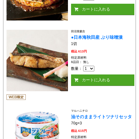
カートに入れる
田沼屋慶吉
●日本海秋田産 ぶり味噌漬
1切
税込
613円
特定原材料
8品目： 無し
数量：
カートに入れる
マルハニチロ
油そのままライトツナリセッタ
70g×3
税込
615円
特定原材料