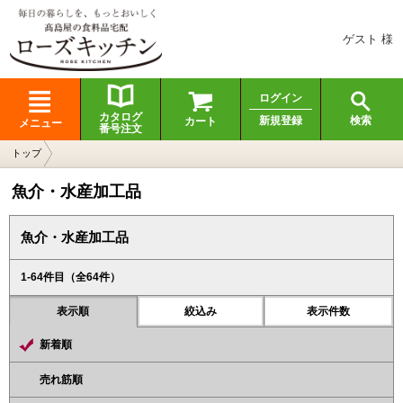
ゲスト 様
ログイン
カタログ
検索
新規登録
カート
メニュー
番号注文
トップ
魚介・水産加工品
魚介・水産加工品
1-64
件目（全64件）
表示順
絞込み
表示件数
新着順
売れ筋順