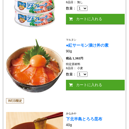
8品目： 無し
数量：
カートに入れる
マルヌシ
●紅サーモン漬け丼の素
90g
税込
1,382円
特定原材料
8品目： 小麦
数量：
カートに入れる
みなみや
下北半島とろろ昆布
40g