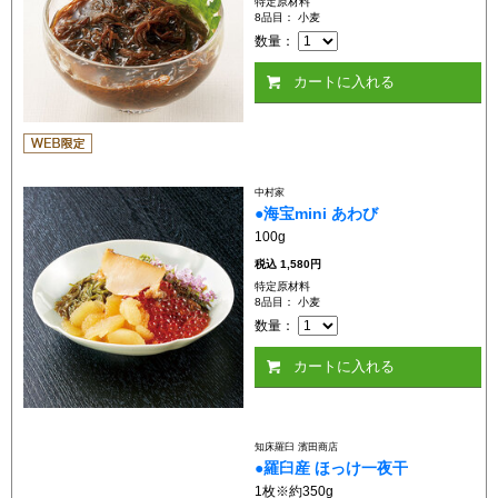
特定原材料
8品目： 小麦
数量：
カートに入れる
中村家
●海宝mini あわび
100g
税込
1,580円
特定原材料
8品目： 小麦
数量：
カートに入れる
知床羅臼 濱田商店
●羅臼産 ほっけ一夜干
1枚※約350g