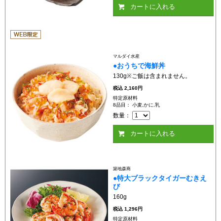
カートに入れる
マルダイ水産
●おうちで海鮮丼
130g※ご飯は含まれません。
税込
2,160円
特定原材料
8品目： 小麦,かに,乳
数量：
カートに入れる
築地森商
●特大ブラックタイガーむきえ
び
160g
税込
1,296円
特定原材料