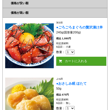
価格が安い順
価格が高い順
加治安
●ごろごろまぐろの贅沢漬け丼
240g(固形量200g)
税込
1,080円
特定原材料
8品目： 小麦
数量：
カートに入れる
よね田
●おさしみ糀 ほたて
50g
税込
675円
特定原材料
8品目： 無し
数量：