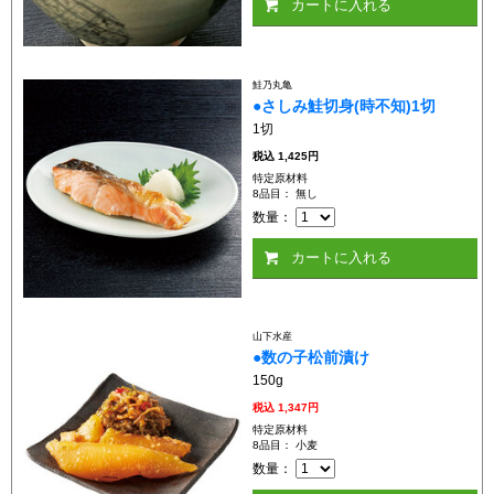
カートに入れる
鮭乃丸亀
●さしみ鮭切身(時不知)1切
1切
税込
1,425円
特定原材料
8品目： 無し
数量：
カートに入れる
山下水産
●数の子松前漬け
150g
税込
1,347円
特定原材料
8品目： 小麦
数量：