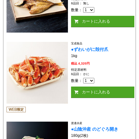
8品目： 無し
数量：
カートに入れる
宝成食品
●ずわいがに殻付爪
1kg
税込
4,320円
特定原材料
8品目： かに
数量：
カートに入れる
渡邊水産
●山陰沖産 のどぐろ開き
180g(2枚)