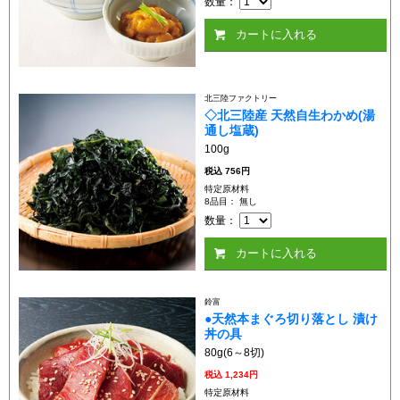
数量：
カートに入れる
北三陸ファクトリー
◇北三陸産 天然自生わかめ(湯
通し塩蔵)
100g
税込
756円
特定原材料
8品目： 無し
数量：
カートに入れる
鈴富
●天然本まぐろ切り落とし 漬け
丼の具
80g(6～8切)
税込
1,234円
特定原材料