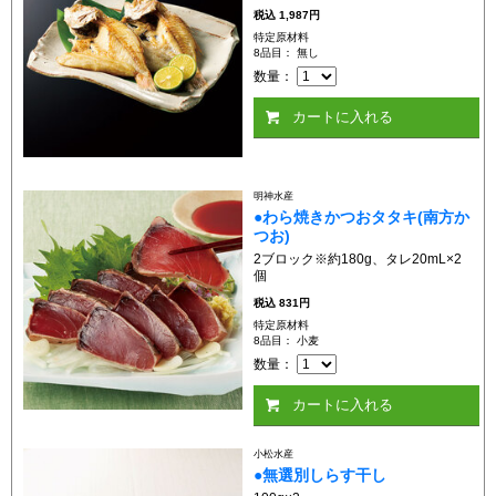
税込
1,987円
特定原材料
8品目： 無し
数量：
カートに入れる
明神水産
●わら焼きかつおタタキ(南方か
つお)
2ブロック※約180g、タレ20mL×2
個
税込
831円
特定原材料
8品目： 小麦
数量：
カートに入れる
小松水産
●無選別しらす干し