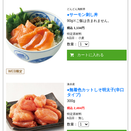
どんどん海鮮丼
●サーモン刺し丼
90g※ご飯は含まれません。
税込
1,134円
特定原材料
8品目： 小麦
数量：
カートに入れる
湊水産
●無着色カットしそ明太子(辛口
タイプ)
300g
税込
2,484円
特定原材料
8品目： 無し
数量：