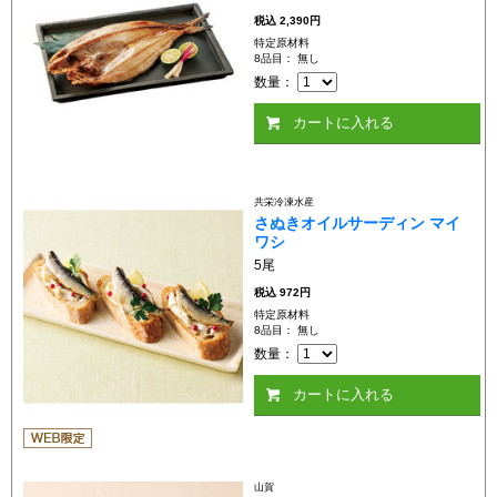
税込
2,390円
特定原材料
8品目： 無し
数量：
カートに入れる
共栄冷凍水産
さぬきオイルサーディン マイ
ワシ
5尾
税込
972円
特定原材料
8品目： 無し
数量：
カートに入れる
山賀