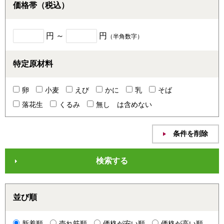
価格帯（税込）
円 ～
円
（半角数字）
特定原材料
卵
小麦
えび
かに
乳
そば
落花生
くるみ
無し
は含めない
並び順
新着順
売れ筋順
価格が安い順
価格が高い順