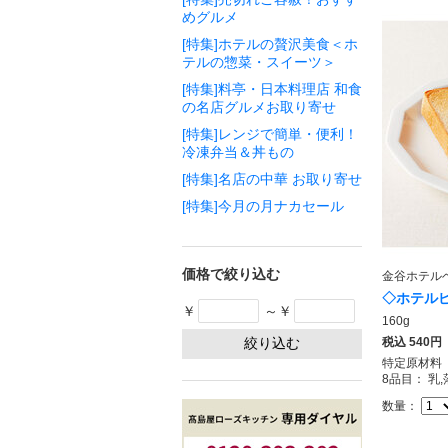
めグルメ
[特集]ホテルの贅沢美食＜ホ
テルの惣菜・スイーツ＞
[特集]料亭・日本料理店 和食
の名店グルメお取り寄せ
[特集]レンジで簡単・便利！
冷凍弁当＆丼もの
[特集]名店の中華 お取り寄せ
[特集]今月の月ナカセール
価格で絞り込む
金谷ホテル
◇ホテルピ
￥
～￥
160g
税込
540円
特定原材料
8品目： 乳
数量：