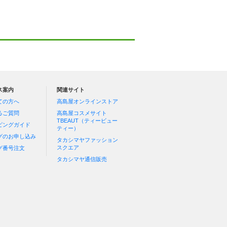
ス案内
関連サイト
ての方へ
高島屋オンラインストア
るご質問
高島屋コスメサイト
TBEAUT（ティービュー
ピングガイド
ティー）
グのお申し込み
タカシマヤファッション
スクエア
グ番号注文
タカシマヤ通信販売