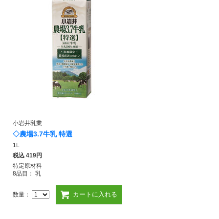
小岩井乳業
◇農場3.7牛乳 特選
1L
税込
419円
特定原材料
8品目： 乳
カートに入れる
数量：