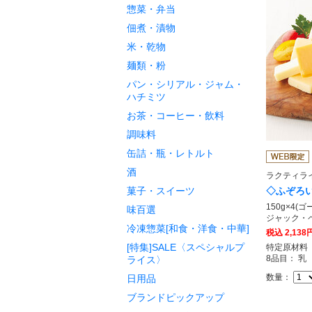
惣菜・弁当
佃煮・漬物
米・乾物
麺類・粉
パン・シリアル・ジャム・
ハチミツ
お茶・コーヒー・飲料
調味料
缶詰・瓶・レトルト
酒
ラクティラ
菓子・スイーツ
◇ふぞろい
150g×4
味百選
ジャック・
冷凍惣菜[和食・洋食・中華]
税込
2,138
[特集]SALE〈スペシャルプ
特定原材料
8品目： 乳
ライス〉
数量：
日用品
ブランドピックアップ