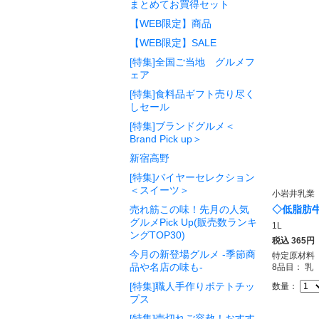
まとめてお買得セット
【WEB限定】商品
【WEB限定】SALE
[特集]全国ご当地 グルメフ
ェア
[特集]食料品ギフト売り尽く
しセール
[特集]ブランドグルメ＜
Brand Pick up＞
新宿高野
[特集]バイヤーセレクション
＜スイーツ＞
小岩井乳業
売れ筋この味！先月の人気
◇低脂肪
グルメPick Up(販売数ランキ
1L
ングTOP30)
税込
365円
今月の新登場グルメ -季節商
特定原材料
品や名店の味も-
8品目： 乳
[特集]職人手作りポテトチッ
数量：
プス
[特集]売切れご容赦！おすす