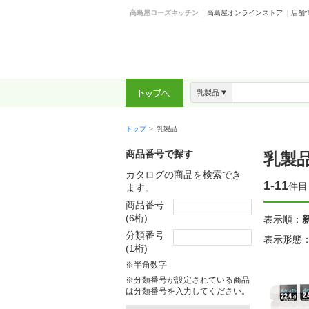
高島屋ローズキッチン
高島屋オンラインストア
店舗
乳製品
トップ
乳製品
商品番号で探す
乳製
カタログの商品を検索でき
1-11
件目
ます。
商品番号
(6桁)
表示順
：
分類番号
表示形態
(1桁)
※半角数字
※分類番号が設定されている商品
は分類番号を入力してください。