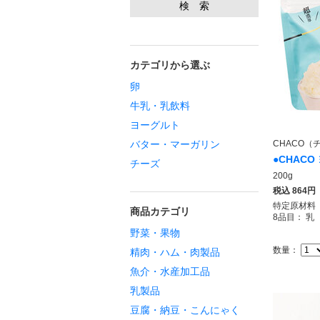
カテゴリから選ぶ
卵
牛乳・乳飲料
ヨーグルト
バター・マーガリン
CHACO（
●CHAC
チーズ
200g
税込
864円
特定原材料
商品カテゴリ
8品目： 乳
野菜・果物
数量：
精肉・ハム・肉製品
魚介・水産加工品
乳製品
豆腐・納豆・こんにゃく