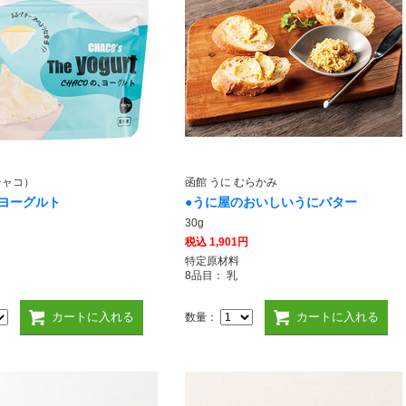
チャコ）
函館 うに むらかみ
O ヨーグルト
●うに屋のおいしいうにバター
30g
税込
1,901円
特定原材料
8品目： 乳
カートに入れる
カートに入れる
数量：