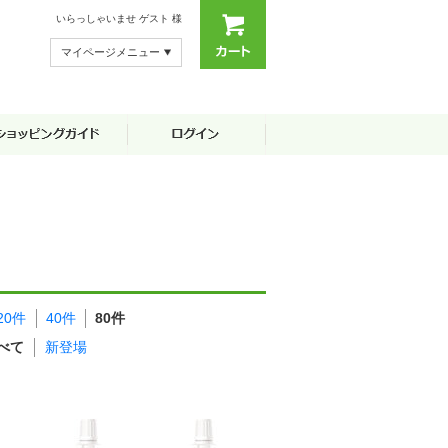
いらっしゃいませ
ゲスト 様
マイページメニュー
20件
40件
80件
べて
新登場