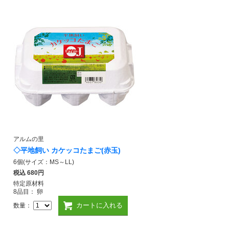
アルムの里
◇平地飼い カケッコたまご(赤玉)
6個(サイズ：MS～LL)
税込
680円
特定原材料
8品目： 卵
カートに入れる
数量：