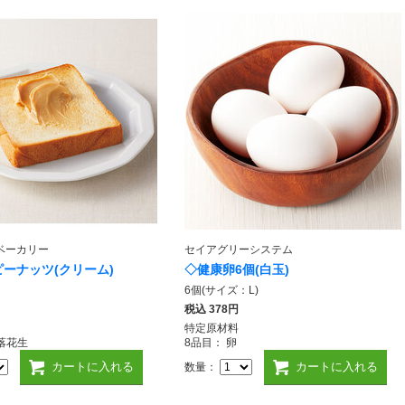
ベーカリー
セイアグリーシステム
ーナッツ(クリーム)
◇健康卵6個(白玉)
6個(サイズ：L)
税込
378円
特定原材料
,落花生
8品目： 卵
カートに入れる
カートに入れる
数量：