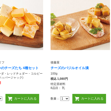
イフ
後藤屋
のチーズたち 4種セット
チーズのバジルオイル漬
(ゴーダ・レッドチェダー・コルビー
100g
ペッパージャック)
税込
1,080円
円
特定原材料
8品目： 乳
カートに入れる
カートに入れる
数量：