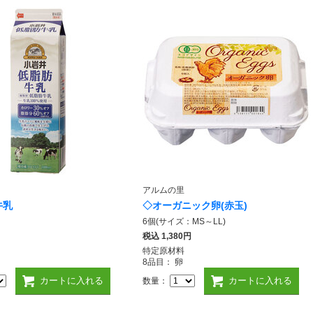
アルムの里
牛乳
◇オーガニック卵(赤玉)
6個(サイズ：MS～LL)
税込
1,380円
特定原材料
8品目： 卵
カートに入れる
カートに入れる
数量：