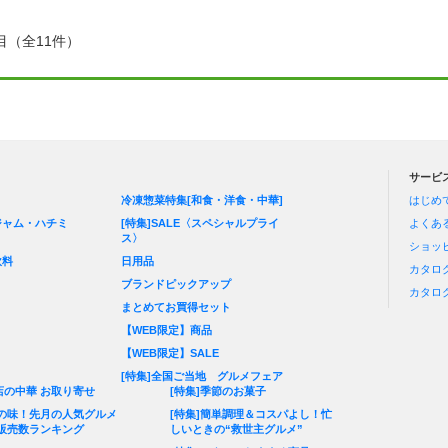
目（全11件）
サービ
冷凍惣菜特集[和食・洋食・中華]
はじめ
ジャム・ハチミ
[特集]SALE〈スペシャルプライ
よくあ
ス〉
ショッ
飲料
日用品
カタロ
ブランドピックアップ
カタロ
ト
まとめてお買得セット
【WEB限定】商品
【WEB限定】SALE
[特集]全国ご当地 グルメフェア
店の中華 お取り寄せ
[特集]季節のお菓子
の味！先月の人気グルメ
[特集]簡単調理＆コスパよし！忙
Up(販売数ランキング
しいときの“救世主グルメ”