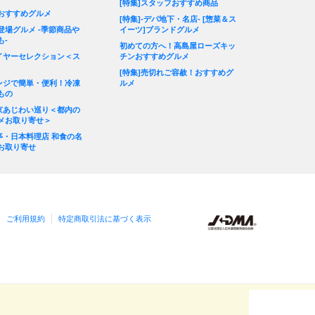
[特集]スタッフおすすめ商品
おすすめグルメ
[特集]-デパ地下・名店- [惣菜＆ス
登場グルメ -季節商品や
イーツ]ブランドグルメ
も-
初めての方へ！高島屋ローズキッ
バイヤーセレクション＜ス
チンおすすめグルメ
[特集]売切れご容赦！おすすめグ
レンジで簡単・便利！冷凍
ルメ
もの
東京あじわい巡り＜都内の
メお取り寄せ＞
料亭・日本料理店 和食の名
お取り寄せ
ご利用規約
特定商取引法に基づく表示