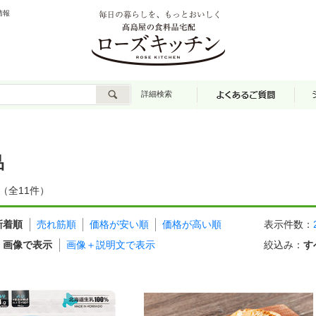
情報
詳細検索
品
（全11件）
新着順
売れ筋順
価格が安い順
価格が高い順
表示件数
：
：
画像で表示
画像＋説明文で表示
絞込み
：
す