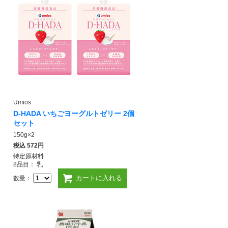
Umios
D-HADA いちごヨーグルトゼリー 2個
セット
150g×2
税込
572円
特定原材料
8品目： 乳
カートに入れる
数量：