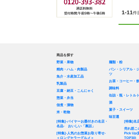
1-11
件
商品を探す
野菜・果物
麺類・粉
精肉・ハム・肉製品
パン・シリアル・
ツ
魚介・水産加工品
お茶・コーヒー・
乳製品
調味料
豆腐・納豆・こんにゃく
缶詰・瓶・レトル
惣菜・弁当
酒
佃煮・漬物
菓子・スイーツ
米・乾物
味百選
[特集]-バイヤーお墨付きの名店・
[特集]名
名品- おいしい「裏話」
売れ筋こ
[特集]-人気のお惣菜お取り寄せ-
Pick 
＜ロングセラーグルメ＞
TOP30)