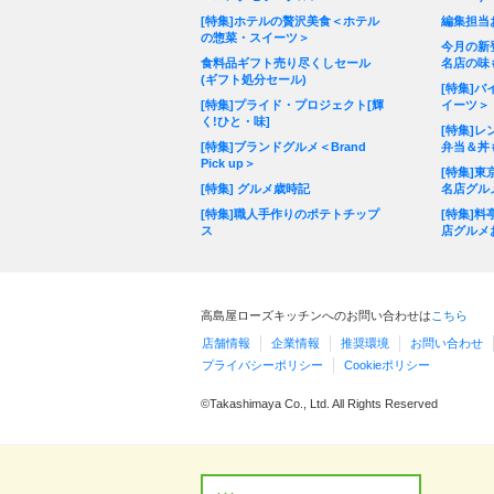
[特集]ホテルの贅沢美食＜ホテル
編集担当
の惣菜・スイーツ＞
今月の新
食料品ギフト売り尽くしセール
名店の味
(ギフト処分セール)
[特集]
[特集]プライド・プロジェクト[輝
イーツ＞
く!ひと・味]
[特集]
[特集]ブランドグルメ＜Brand
弁当＆丼
Pick up＞
[特集]
[特集] グルメ歳時記
名店グル
[特集]職人手作りのポテトチップ
[特集]
ス
店グルメ
高島屋ローズキッチンへのお問い合わせは
こちら
店舗情報
企業情報
推奨環境
お問い合わせ
プライバシーポリシー
Cookieポリシー
©Takashimaya Co., Ltd. All Rights Reserved